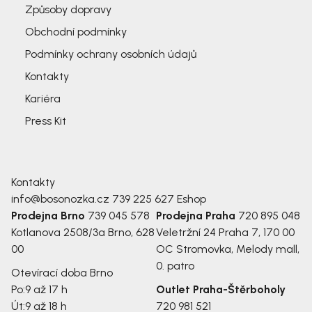
Způsoby dopravy
Obchodní podmínky
Podmínky ochrany osobních údajů
Kontakty
Kariéra
Press Kit
Kontakty
info@bosonozka.cz
739 225 627
Eshop
Prodejna Brno
739 045 578
Prodejna Praha
720 895 048
Kotlanova 2508/3a
Brno, 628
Veletržní 24
Praha 7, 170 00
00
OC Stromovka, Melody mall,
0. patro
Otevírací doba Brno
Po:
9 až 17 h
Outlet Praha-Štěrboholy
Út:
9 až 18 h
720 981 521