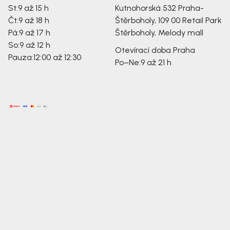
St:
9 až 15 h
Kutnohorská 532
Praha-
Čt:
9 až 18 h
Štěrboholy, 109 00
Retail Park
Pá:
9 až 17 h
Štěrboholy, Melody mall
So:
9 až 12 h
Otevírací doba Praha
Pauza:
12:00 až 12:30
Po–Ne:
9 až 21 h