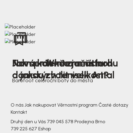
Nová kolekce jarních
Jak správně změřit nohu
Farmer Winter mustard
dámských tenisek Antal
a jakou zvolit velikost?
Barefoot celoroční boty do města
3 791,-
3 791,-
O nás
Jak nakupovat
Věrnostní program
Časté dotazy
Kontakt
Druhý den u Vás
739 045 578
Prodejna Brno
739 225 627
Eshop