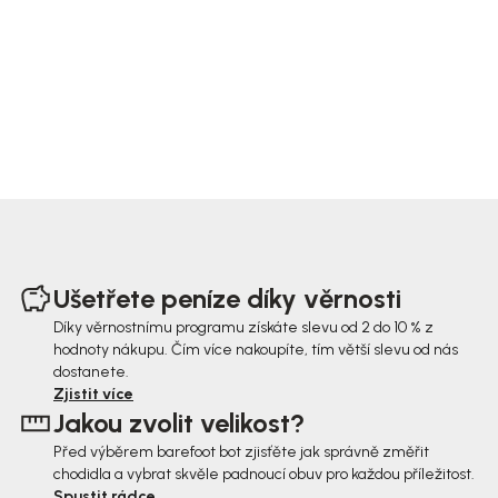
Z
á
Ušetřete peníze díky věrnosti
p
Díky věrnostnímu programu získáte slevu od 2 do 10 % z
hodnoty nákupu. Čím více nakoupíte, tím větší slevu od nás
a
dostanete.
t
Zjistit více
Jakou zvolit velikost?
í
Před výběrem barefoot bot zjisťěte jak správně změřit
chodidla a vybrat skvěle padnoucí obuv pro každou příležitost.
Spustit rádce