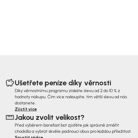
Z
á
Ušetřete peníze díky věrnosti
p
Díky věrnostnímu programu získáte slevu od 2 do 10 % z
hodnoty nákupu. Čím více nakoupíte, tím větší slevu od nás
a
dostanete.
t
Zjistit více
Jakou zvolit velikost?
í
Před výběrem barefoot bot zjisťěte jak správně změřit
chodidla a vybrat skvěle padnoucí obuv pro každou příležitost.
Spustit rádce