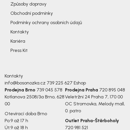
Způsoby dopravy
Obchodní podmínky
Podmínky ochrany osobních údajů
Kontakty
Kariéra
Press Kit
Kontakty
info@bosonozka.cz
739 225 627
Eshop
Prodejna Brno
739 045 578
Prodejna Praha
720 895 048
Kotlanova 2508/3a
Brno, 628
Veletržní 24
Praha 7, 170 00
00
OC Stromovka, Melody mall,
0. patro
Otevírací doba Brno
Po:
9 až 17 h
Outlet Praha-Štěrboholy
Út:
9 až 18 h
720 981 521