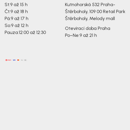
St:
9 až 15 h
Kutnohorská 532
Praha-
Čt:
9 až 18 h
Štěrboholy, 109 00
Retail Park
Pá:
9 až 17 h
Štěrboholy, Melody mall
So:
9 až 12 h
Otevírací doba Praha
Pauza:
12:00 až 12:30
Po–Ne:
9 až 21 h