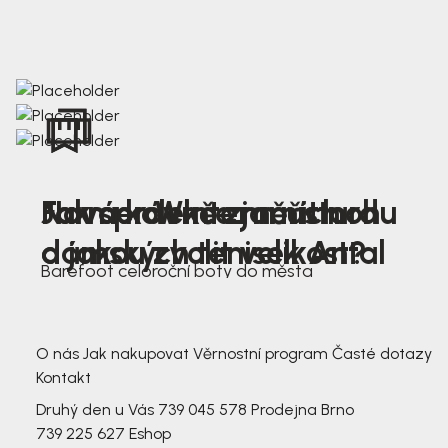
Nová kolekce jarních
Jak správně změřit nohu
Farmer Winter mustard
dámských tenisek Antal
a jakou zvolit velikost?
Barefoot celoroční boty do města
3 791,-
3 791,-
O nás
Jak nakupovat
Věrnostní program
Časté dotazy
Kontakt
Druhý den u Vás
739 045 578
Prodejna Brno
739 225 627
Eshop