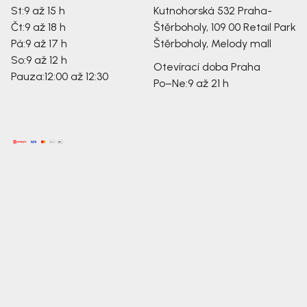
St:
9 až 15 h
Kutnohorská 532
Praha-
Čt:
9 až 18 h
Štěrboholy, 109 00
Retail Park
Pá:
9 až 17 h
Štěrboholy, Melody mall
So:
9 až 12 h
Otevírací doba Praha
Pauza:
12:00 až 12:30
Po–Ne:
9 až 21 h