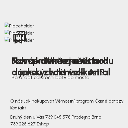
Nová kolekce jarních
Jak správně změřit nohu
Farmer Winter mustard
dámských tenisek Antal
a jakou zvolit velikost?
Barefoot celoroční boty do města
3 791,-
3 791,-
O nás
Jak nakupovat
Věrnostní program
Časté dotazy
Kontakt
Druhý den u Vás
739 045 578
Prodejna Brno
739 225 627
Eshop