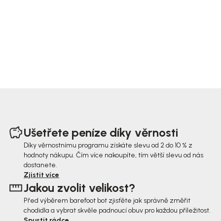
Z
á
Ušetřete peníze díky věrnosti
p
Díky věrnostnímu programu získáte slevu od 2 do 10 % z
hodnoty nákupu. Čím více nakoupíte, tím větší slevu od nás
a
dostanete.
t
Zjistit více
Jakou zvolit velikost?
í
Před výběrem barefoot bot zjisťěte jak správně změřit
chodidla a vybrat skvěle padnoucí obuv pro každou příležitost.
Spustit rádce