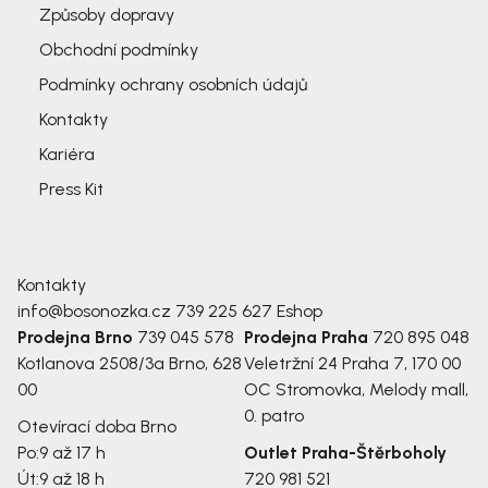
Způsoby dopravy
Obchodní podmínky
Podmínky ochrany osobních údajů
Kontakty
Kariéra
Press Kit
Kontakty
info@bosonozka.cz
739 225 627
Eshop
Prodejna Brno
739 045 578
Prodejna Praha
720 895 048
Kotlanova 2508/3a
Brno, 628
Veletržní 24
Praha 7, 170 00
00
OC Stromovka, Melody mall,
0. patro
Otevírací doba Brno
Po:
9 až 17 h
Outlet Praha-Štěrboholy
Út:
9 až 18 h
720 981 521