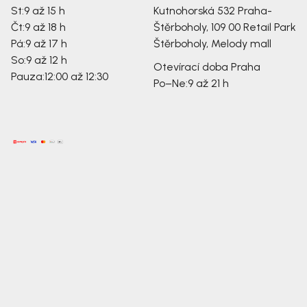
St:
9 až 15 h
Kutnohorská 532
Praha-
Čt:
9 až 18 h
Štěrboholy, 109 00
Retail Park
Pá:
9 až 17 h
Štěrboholy, Melody mall
So:
9 až 12 h
Otevírací doba Praha
Pauza:
12:00 až 12:30
Po–Ne:
9 až 21 h