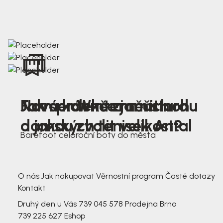
Nová kolekce jarních
Jak správně změřit nohu
Farmer Winter mustard
dámských tenisek Antal
a jakou zvolit velikost?
Barefoot celoroční boty do města
3 791,-
3 791,-
O nás
Jak nakupovat
Věrnostní program
Časté dotazy
Kontakt
Druhý den u Vás
739 045 578
Prodejna Brno
739 225 627
Eshop