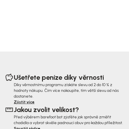
Z
á
Ušetřete peníze díky věrnosti
p
Díky věrnostnímu programu získáte slevu od 2 do 10 % z
hodnoty nákupu. Čím více nakoupíte, tím větší slevu od nás
a
dostanete.
t
Zjistit více
Jakou zvolit velikost?
í
Před výběrem barefoot bot zjisťěte jak správně změřit
chodidla a vybrat skvěle padnoucí obuv pro každou příležitost.
Spustit rádce