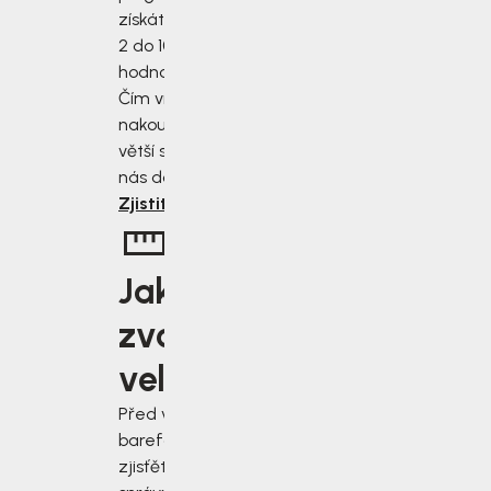
získáte slevu od
2 do 10 % z
hodnoty nákupu.
Čím více
nakoupíte, tím
větší slevu od
nás dostanete.
Zjistit více
Jakou
zvolit
velikost?
Před výběrem
barefoot bot
zjisťěte jak