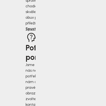
správně změřit
chodidla a vybrat
skvěle padnoucí
obuv pro každou
příležitost.
Spustit rádce
Potřebujete
poradit?
Jsme tu pro vás, když
nás nejvíce
potřebujete. Napište
nám do chatu v
pravém dolním rohu
obrazovky, nebo
zvolte jiný druh
kontaktu.