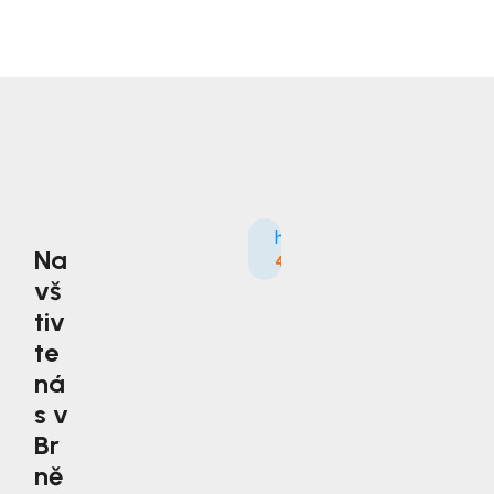
Na
4.9
3535×
vš
tiv
te
ná
s v
Br
ně