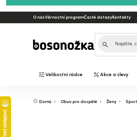
Přejít
na
O nás
Věrnostní program
Časté dotazy
Kontakty
obsah
Velikostní rádce
Akce a slevy
Domů
Obuv pro dospělé
Ženy
Spor