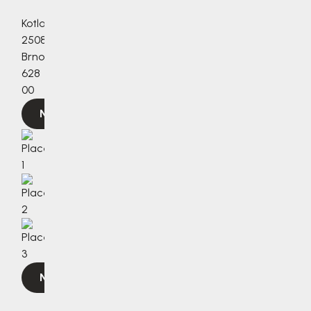
Kotlanova
2508/3a,
Brno,
628
00
Navigovat
Navigovat