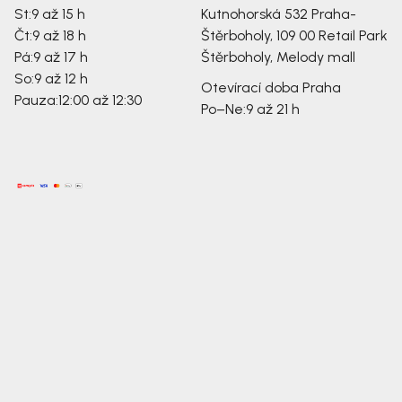
St:
9 až 15 h
Kutnohorská 532
Praha-
Čt:
9 až 18 h
Štěrboholy, 109 00
Retail Park
Pá:
9 až 17 h
Štěrboholy, Melody mall
So:
9 až 12 h
Otevírací doba Praha
Pauza:
12:00 až 12:30
Po–Ne:
9 až 21 h