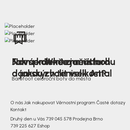
Nová kolekce jarních
Jak správně změřit nohu
Farmer Winter mustard
dámských tenisek Antal
a jakou zvolit velikost?
Barefoot celoroční boty do města
3 791,-
3 791,-
O nás
Jak nakupovat
Věrnostní program
Časté dotazy
Kontakt
Druhý den u Vás
739 045 578
Prodejna Brno
739 225 627
Eshop