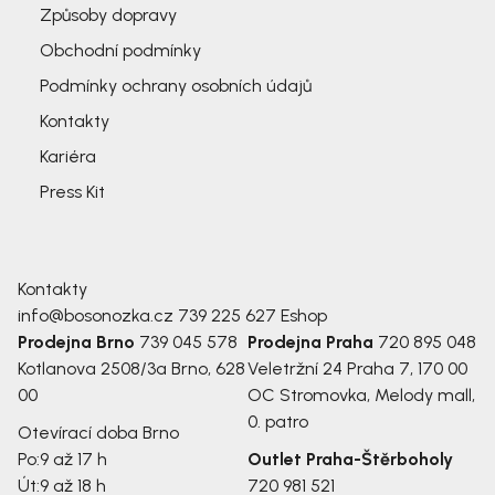
Způsoby dopravy
Obchodní podmínky
Podmínky ochrany osobních údajů
Kontakty
Kariéra
Press Kit
Kontakty
info@bosonozka.cz
739 225 627
Eshop
Prodejna Brno
739 045 578
Prodejna Praha
720 895 048
Kotlanova 2508/3a
Brno, 628
Veletržní 24
Praha 7, 170 00
00
OC Stromovka, Melody mall,
0. patro
Otevírací doba Brno
Po:
9 až 17 h
Outlet Praha-Štěrboholy
Út:
9 až 18 h
720 981 521