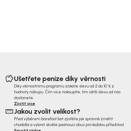
Z
á
Ušetřete peníze díky věrnosti
p
Díky věrnostnímu programu získáte slevu od 2 do 10 % z
hodnoty nákupu. Čím více nakoupíte, tím větší slevu od nás
a
dostanete.
t
Zjistit více
Jakou zvolit velikost?
í
Před výběrem barefoot bot zjisťěte jak správně změřit
chodidla a vybrat skvěle padnoucí obuv pro každou příležitost.
Spustit rádce