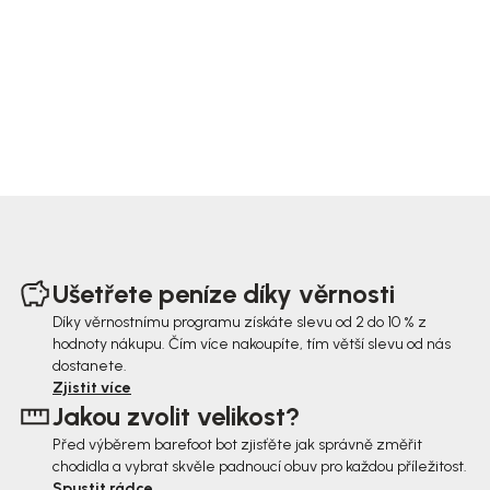
Z
á
Ušetřete peníze díky věrnosti
p
Díky věrnostnímu programu získáte slevu od 2 do 10 % z
hodnoty nákupu. Čím více nakoupíte, tím větší slevu od nás
a
dostanete.
t
Zjistit více
Jakou zvolit velikost?
í
Před výběrem barefoot bot zjisťěte jak správně změřit
chodidla a vybrat skvěle padnoucí obuv pro každou příležitost.
Spustit rádce