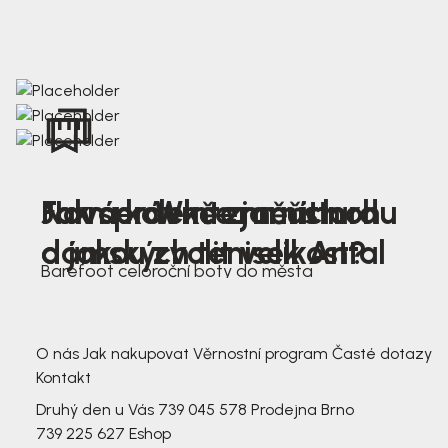
Nová kolekce jarních
Jak správně změřit nohu
Farmer Winter mustard
dámských tenisek Antal
a jakou zvolit velikost?
Barefoot celoroční boty do města
3 791,-
3 791,-
O nás
Jak nakupovat
Věrnostní program
Časté dotazy
Kontakt
Druhý den u Vás
739 045 578
Prodejna Brno
739 225 627
Eshop