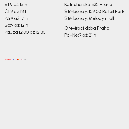
St:
9 až 15 h
Kutnohorská 532
Praha-
Čt:
9 až 18 h
Štěrboholy, 109 00
Retail Park
Pá:
9 až 17 h
Štěrboholy, Melody mall
So:
9 až 12 h
Otevírací doba Praha
Pauza:
12:00 až 12:30
Po–Ne:
9 až 21 h