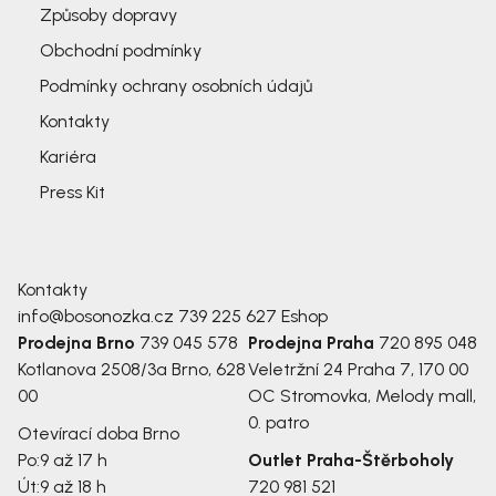
Způsoby dopravy
Obchodní podmínky
Podmínky ochrany osobních údajů
Kontakty
Kariéra
Press Kit
Kontakty
info@bosonozka.cz
739 225 627
Eshop
Prodejna Brno
739 045 578
Prodejna Praha
720 895 048
Kotlanova 2508/3a
Brno, 628
Veletržní 24
Praha 7, 170 00
00
OC Stromovka, Melody mall,
0. patro
Otevírací doba Brno
Po:
9 až 17 h
Outlet Praha-Štěrboholy
Út:
9 až 18 h
720 981 521