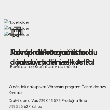
Nová kolekce jarních
Jak správně změřit nohu
Farmer Winter mustard
dámských tenisek Antal
a jakou zvolit velikost?
Barefoot celoroční boty do města
3 791,-
3 791,-
O nás
Jak nakupovat
Věrnostní program
Časté dotazy
Kontakt
Druhý den u Vás
739 045 578
Prodejna Brno
739 225 627
Eshop