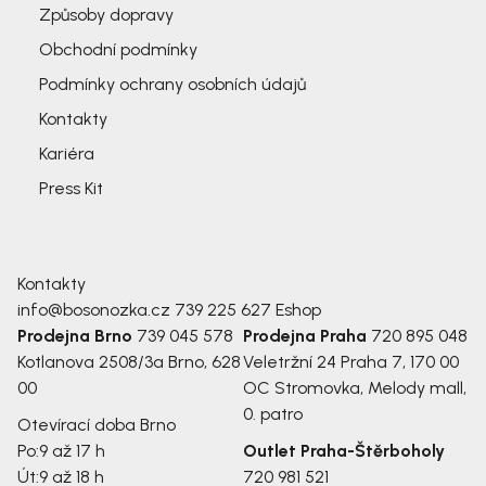
Způsoby dopravy
Obchodní podmínky
Podmínky ochrany osobních údajů
Kontakty
Kariéra
Press Kit
Kontakty
info@bosonozka.cz
739 225 627
Eshop
Prodejna Brno
739 045 578
Prodejna Praha
720 895 048
Kotlanova 2508/3a
Brno, 628
Veletržní 24
Praha 7, 170 00
00
OC Stromovka, Melody mall,
0. patro
Otevírací doba Brno
Po:
9 až 17 h
Outlet Praha-Štěrboholy
Út:
9 až 18 h
720 981 521