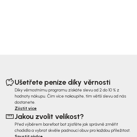
Z
á
Ušetřete peníze díky věrnosti
p
Díky věrnostnímu programu získáte slevu od 2 do 10 % z
hodnoty nákupu. Čím více nakoupíte, tím větší slevu od nás
a
dostanete.
t
Zjistit více
Jakou zvolit velikost?
í
Před výběrem barefoot bot zjisťěte jak správně změřit
chodidla a vybrat skvěle padnoucí obuv pro každou příležitost.
Spustit rádce