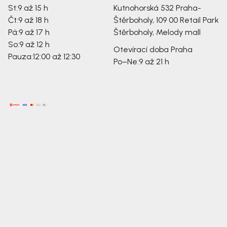
St:
9 až 15 h
Kutnohorská 532
Praha-
Čt:
9 až 18 h
Štěrboholy, 109 00
Retail Park
Pá:
9 až 17 h
Štěrboholy, Melody mall
So:
9 až 12 h
Otevírací doba Praha
Pauza:
12:00 až 12:30
Po–Ne:
9 až 21 h