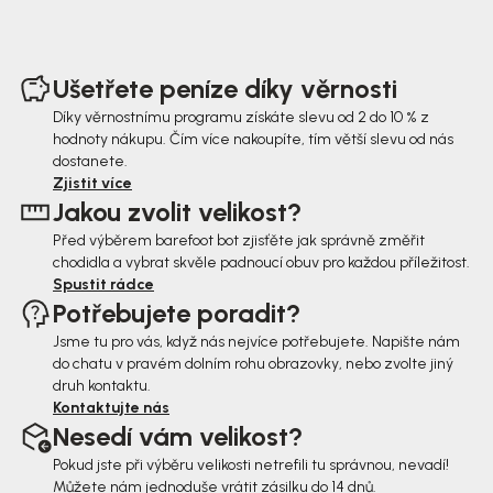
Z
á
Ušetřete peníze díky věrnosti
p
Díky věrnostnímu programu získáte slevu od 2 do 10 % z
hodnoty nákupu. Čím více nakoupíte, tím větší slevu od nás
a
dostanete.
t
Zjistit více
Jakou zvolit velikost?
í
Před výběrem barefoot bot zjisťěte jak správně změřit
chodidla a vybrat skvěle padnoucí obuv pro každou příležitost.
Spustit rádce
Potřebujete poradit?
Jsme tu pro vás, když nás nejvíce potřebujete. Napište nám
do chatu v pravém dolním rohu obrazovky, nebo zvolte jiný
druh kontaktu.
Kontaktujte nás
Nesedí vám velikost?
Pokud jste při výběru velikosti netrefili tu správnou, nevadí!
Můžete nám jednoduše vrátit zásilku do 14 dnů.