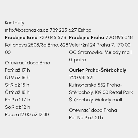
Kontakty
info@bosonozka.cz
739 225 627
Eshop
Prodejna Brno
739 045 578
Prodejna Praha
720 895 048
Kotlanova 2508/3a
Brno, 628
Veletržní 24
Praha 7, 170 00
00
OC Stromovka, Melody mall,
0. patro
Otevírací doba Brno
Po:
9 až 17 h
Outlet Praha-Štěrboholy
Út:
9 až 18 h
720 981 521
St:
9 až 15 h
Kutnohorská 532
Praha-
Čt:
9 až 18 h
Štěrboholy, 109 00
Retail Park
Pá:
9 až 17 h
Štěrboholy, Melody mall
So:
9 až 12 h
Otevírací doba Praha
Pauza:
12:00 až 12:30
Po–Ne:
9 až 21 h