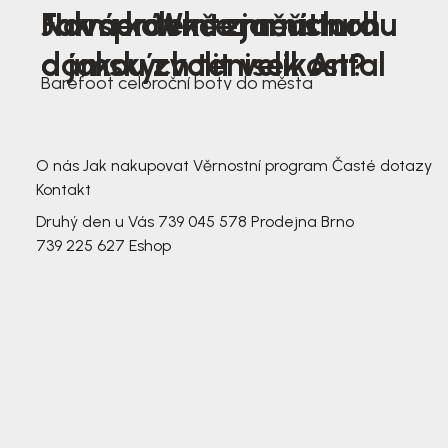
Nová kolekce jarních
Jak správně změřit nohu
Farmer Winter mustard
dámských tenisek Antal
a jakou zvolit velikost?
Barefoot celoroční boty do města
3 791,-
3 791,-
O nás
Jak nakupovat
Věrnostní program
Časté dotazy
Kontakt
Druhý den u Vás
739 045 578
Prodejna Brno
739 225 627
Eshop