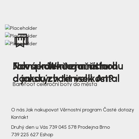
Nová kolekce jarních
Jak správně změřit nohu
Farmer Winter mustard
dámských tenisek Antal
a jakou zvolit velikost?
Barefoot celoroční boty do města
3 791,-
3 791,-
O nás
Jak nakupovat
Věrnostní program
Časté dotazy
Kontakt
Druhý den u Vás
739 045 578
Prodejna Brno
739 225 627
Eshop