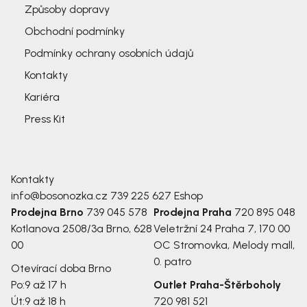
Způsoby dopravy
Obchodní podmínky
Podmínky ochrany osobních údajů
Kontakty
Kariéra
Press Kit
Kontakty
info@bosonozka.cz
739 225 627
Eshop
Prodejna Brno
739 045 578
Prodejna Praha
720 895 048
Kotlanova 2508/3a
Brno, 628
Veletržní 24
Praha 7, 170 00
00
OC Stromovka, Melody mall,
0. patro
Otevírací doba Brno
Po:
9 až 17 h
Outlet Praha-Štěrboholy
Út:
9 až 18 h
720 981 521