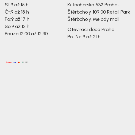
St:
9 až 15 h
Kutnohorská 532
Praha-
Čt:
9 až 18 h
Štěrboholy, 109 00
Retail Park
Pá:
9 až 17 h
Štěrboholy, Melody mall
So:
9 až 12 h
Otevírací doba Praha
Pauza:
12:00 až 12:30
Po–Ne:
9 až 21 h