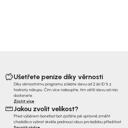
Z
á
Ušetřete peníze díky věrnosti
p
Díky věrnostnímu programu získáte slevu od 2 do 10 % z
hodnoty nákupu. Čím více nakoupíte, tím větší slevu od nás
a
dostanete.
t
Zjistit více
Jakou zvolit velikost?
í
Před výběrem barefoot bot zjisťěte jak správně změřit
chodidla a vybrat skvěle padnoucí obuv pro každou příležitost.
Spustit rádce