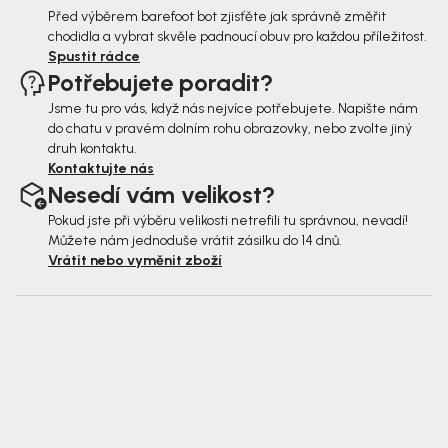
Před výběrem barefoot bot zjisťěte jak správně změřit
chodidla a vybrat skvěle padnoucí obuv pro každou příležitost.
Spustit rádce
Potřebujete poradit?
Jsme tu pro vás, když nás nejvíce potřebujete. Napište nám
do chatu v pravém dolním rohu obrazovky, nebo zvolte jiný
druh kontaktu.
Kontaktujte nás
Nesedí vám velikost?
Pokud jste při výběru velikosti netrefili tu správnou, nevadí!
Můžete nám jednoduše vrátit zásilku do 14 dnů.
Vrátit nebo vyměnit zboží