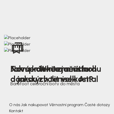
Nová kolekce jarních
Jak správně změřit nohu
Farmer Winter mustard
dámských tenisek Antal
a jakou zvolit velikost?
Barefoot celoroční boty do města
3 791,-
3 791,-
O nás
Jak nakupovat
Věrnostní program
Časté dotazy
Kontakt