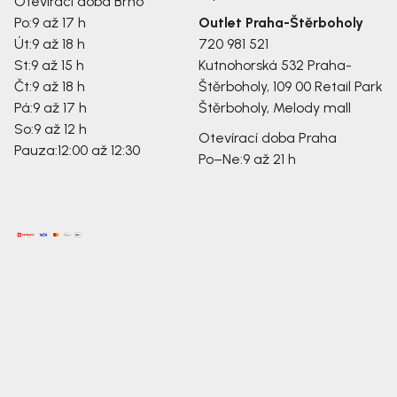
Otevírací doba Brno
Po:
9 až 17 h
Outlet Praha-Štěrboholy
Út:
9 až 18 h
720 981 521
St:
9 až 15 h
Kutnohorská 532
Praha-
Čt:
9 až 18 h
Štěrboholy, 109 00
Retail Park
Pá:
9 až 17 h
Štěrboholy, Melody mall
So:
9 až 12 h
Otevírací doba Praha
Pauza:
12:00 až 12:30
Po–Ne:
9 až 21 h