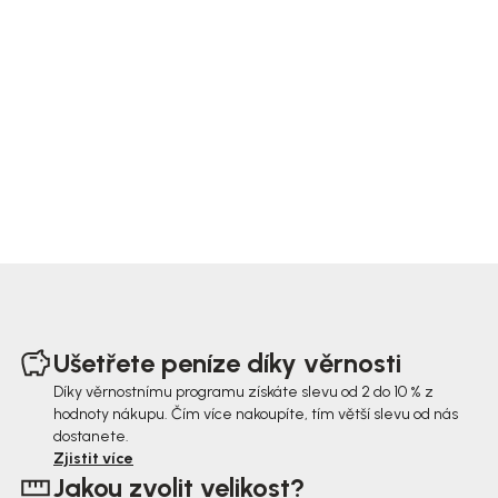
Z
á
Ušetřete peníze díky věrnosti
p
Díky věrnostnímu programu získáte slevu od 2 do 10 % z
hodnoty nákupu. Čím více nakoupíte, tím větší slevu od nás
a
dostanete.
t
Zjistit více
Jakou zvolit velikost?
í