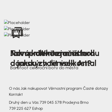
Nová kolekce jarních
Jak správně změřit nohu
Farmer Winter mustard
dámských tenisek Antal
a jakou zvolit velikost?
Barefoot celoroční boty do města
3 791,-
3 791,-
O nás
Jak nakupovat
Věrnostní program
Časté dotazy
Kontakt
Druhý den u Vás
739 045 578
Prodejna Brno
739 225 627
Eshop