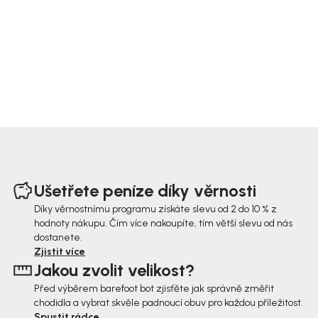
Z
á
Ušetřete peníze díky věrnosti
p
Díky věrnostnímu programu získáte slevu od 2 do 10 % z
hodnoty nákupu. Čím více nakoupíte, tím větší slevu od nás
a
dostanete.
t
Zjistit více
Jakou zvolit velikost?
í
Před výběrem barefoot bot zjisťěte jak správně změřit
chodidla a vybrat skvěle padnoucí obuv pro každou příležitost.
Spustit rádce