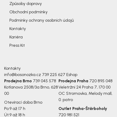
Způsoby dopravy
Obchodní podmínky
Podmínky ochrany osobních údajů
Kontakty
Kariéra
Press Kit
Kontakty
info@bosonozka.cz
739 225 627
Eshop
Prodejna Brno
739 045 578
Prodejna Praha
720 895 048
Kotlanova 2508/3a
Brno, 628
Veletržní 24
Praha 7, 170 00
00
OC Stromovka, Melody mall,
0. patro
Otevírací doba Brno
Po:
9 až 17 h
Outlet Praha-Štěrboholy
Út:
9 až 18 h
720 981 521