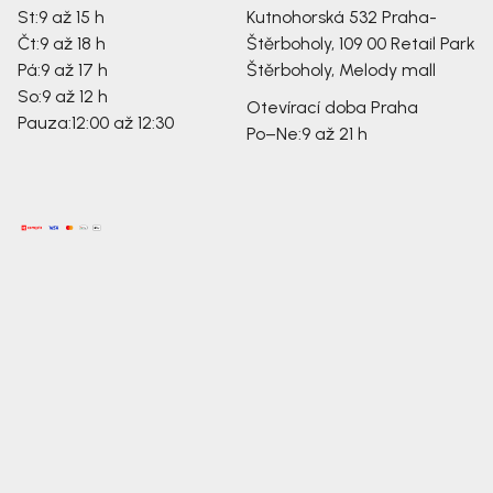
St:
9 až 15 h
Kutnohorská 532
Praha-
Čt:
9 až 18 h
Štěrboholy, 109 00
Retail Park
Pá:
9 až 17 h
Štěrboholy, Melody mall
So:
9 až 12 h
Otevírací doba Praha
Pauza:
12:00 až 12:30
Po–Ne:
9 až 21 h