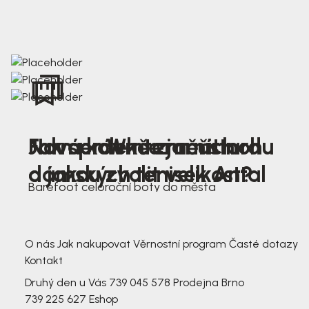
Nová kolekce jarních
Jak správně změřit nohu
Farmer Winter mustard
dámských tenisek Antal
a jakou zvolit velikost?
Barefoot celoroční boty do města
3 791,-
3 791,-
O nás
Jak nakupovat
Věrnostní program
Časté dotazy
Kontakt
Druhý den u Vás
739 045 578
Prodejna Brno
739 225 627
Eshop