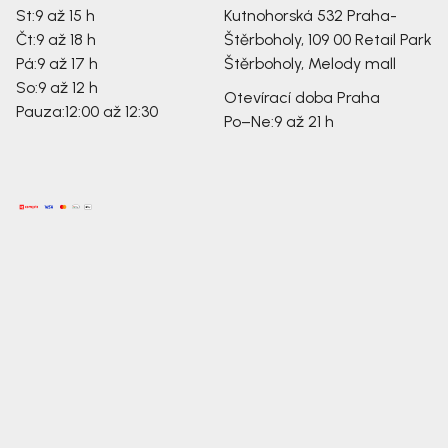
St:
9 až 15 h
Kutnohorská 532
Praha-
Čt:
9 až 18 h
Štěrboholy, 109 00
Retail Park
Pá:
9 až 17 h
Štěrboholy, Melody mall
So:
9 až 12 h
Otevírací doba Praha
Pauza:
12:00 až 12:30
Po–Ne:
9 až 21 h