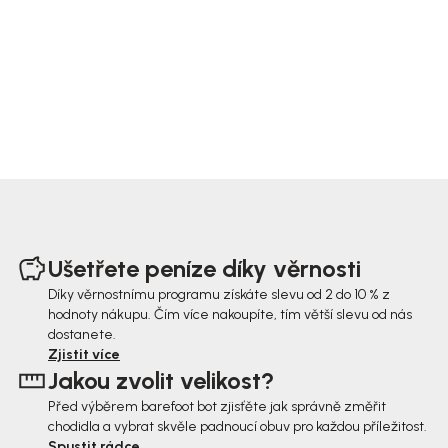
Z
á
Ušetřete peníze díky věrnosti
p
Díky věrnostnímu programu získáte slevu od 2 do 10 % z
hodnoty nákupu. Čím více nakoupíte, tím větší slevu od nás
a
dostanete.
t
Zjistit více
Jakou zvolit velikost?
í
Před výběrem barefoot bot zjisťěte jak správně změřit
chodidla a vybrat skvěle padnoucí obuv pro každou příležitost.
Spustit rádce