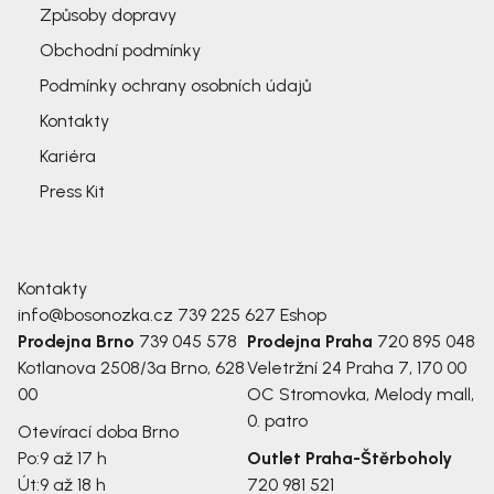
Způsoby dopravy
Obchodní podmínky
Podmínky ochrany osobních údajů
Kontakty
Kariéra
Press Kit
Kontakty
info@bosonozka.cz
739 225 627
Eshop
Prodejna Brno
739 045 578
Prodejna Praha
720 895 048
Kotlanova 2508/3a
Brno, 628
Veletržní 24
Praha 7, 170 00
00
OC Stromovka, Melody mall,
0. patro
Otevírací doba Brno
Po:
9 až 17 h
Outlet Praha-Štěrboholy
Út:
9 až 18 h
720 981 521