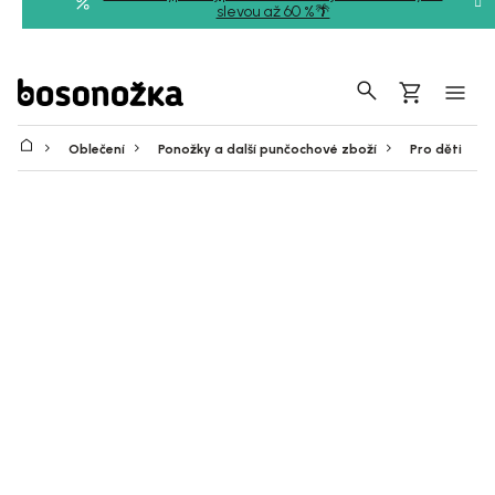
Přejít
slevou až 60 %🌴
na
obsah
Hledat
Nákupní
košík
Oblečení
Ponožky a další punčochové zboží
Pro děti