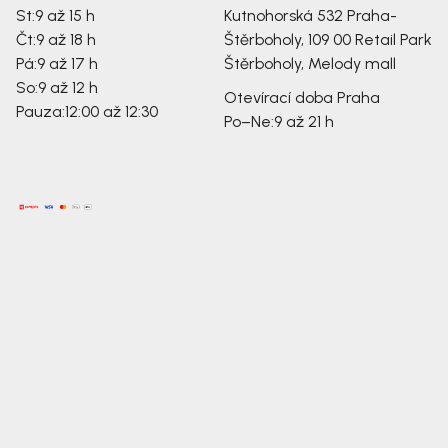
St:
9 až 15 h
Kutnohorská 532
Praha-
Čt:
9 až 18 h
Štěrboholy, 109 00
Retail Park
Pá:
9 až 17 h
Štěrboholy, Melody mall
So:
9 až 12 h
Otevírací doba Praha
Pauza:
12:00 až 12:30
Po–Ne:
9 až 21 h