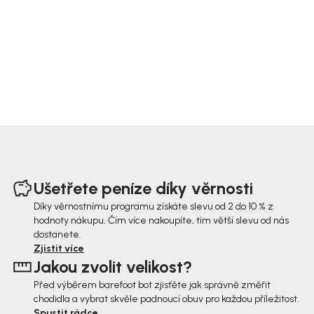
Z
á
Ušetřete peníze díky věrnosti
p
Díky věrnostnímu programu získáte slevu od 2 do 10 % z
hodnoty nákupu. Čím více nakoupíte, tím větší slevu od nás
a
dostanete.
t
Zjistit více
Jakou zvolit velikost?
í
Před výběrem barefoot bot zjisťěte jak správně změřit
chodidla a vybrat skvěle padnoucí obuv pro každou příležitost.
Spustit rádce