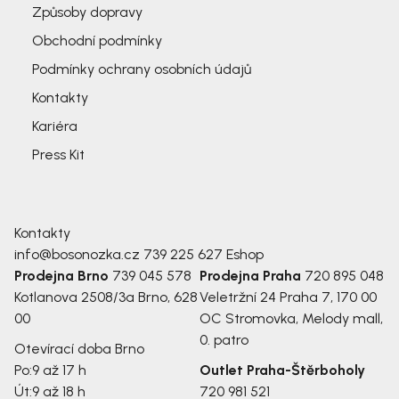
Způsoby dopravy
Obchodní podmínky
Podmínky ochrany osobních údajů
Kontakty
Kariéra
Press Kit
Kontakty
info@bosonozka.cz
739 225 627
Eshop
Prodejna Brno
739 045 578
Prodejna Praha
720 895 048
Kotlanova 2508/3a
Brno, 628
Veletržní 24
Praha 7, 170 00
00
OC Stromovka, Melody mall,
0. patro
Otevírací doba Brno
Po:
9 až 17 h
Outlet Praha-Štěrboholy
Út:
9 až 18 h
720 981 521