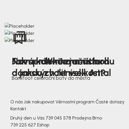
Nová kolekce jarních
Jak správně změřit nohu
Farmer Winter mustard
dámských tenisek Antal
a jakou zvolit velikost?
Barefoot celoroční boty do města
3 791,-
3 791,-
O nás
Jak nakupovat
Věrnostní program
Časté dotazy
Kontakt
Druhý den u Vás
739 045 578
Prodejna Brno
739 225 627
Eshop