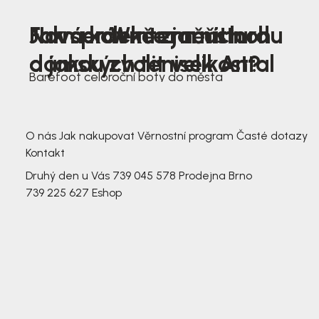
Nová kolekce jarních
Jak správně změřit nohu
Farmer Winter mustard
dámských tenisek Antal
a jakou zvolit velikost?
Barefoot celoroční boty do města
3 791,-
3 791,-
O nás
Jak nakupovat
Věrnostní program
Časté dotazy
Kontakt
Druhý den u Vás
739 045 578
Prodejna Brno
739 225 627
Eshop