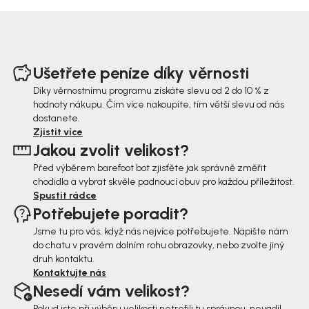
Z
á
Ušetřete peníze díky věrnosti
p
Díky věrnostnímu programu získáte slevu od 2 do 10 % z
hodnoty nákupu. Čím více nakoupíte, tím větší slevu od nás
a
dostanete.
t
Zjistit více
Jakou zvolit velikost?
í
Před výběrem barefoot bot zjisťěte jak správně změřit
chodidla a vybrat skvěle padnoucí obuv pro každou příležitost.
Spustit rádce
Potřebujete poradit?
Jsme tu pro vás, když nás nejvíce potřebujete. Napište nám
do chatu v pravém dolním rohu obrazovky, nebo zvolte jiný
druh kontaktu.
Kontaktujte nás
Nesedí vám velikost?
Pokud jste při výběru velikosti netrefili tu správnou, nevadí!