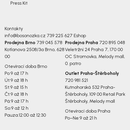
Press Kit
Kontakty
info@bosonozka.cz
739 225 627
Eshop
Prodejna Brno
739 045 578
Prodejna Praha
720 895 048
Kotlanova 2508/3a
Brno, 628
Veletržní 24
Praha 7, 170 00
00
OC Stromovka, Melody mall,
0. patro
Otevírací doba Brno
Po:
9 až 17 h
Outlet Praha-Štěrboholy
Út:
9 až 18 h
720 981 521
St:
9 až 15 h
Kutnohorská 532
Praha-
Čt:
9 až 18 h
Štěrboholy, 109 00
Retail Park
Pá:
9 až 17 h
Štěrboholy, Melody mall
So:
9 až 12 h
Otevírací doba Praha
Pauza:
12:00 až 12:30
Po–Ne:
9 až 21 h