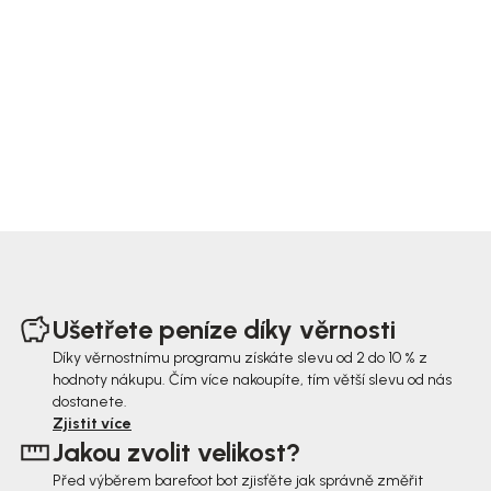
Z
á
Ušetřete peníze díky věrnosti
p
Díky věrnostnímu programu získáte slevu od 2 do 10 % z
hodnoty nákupu. Čím více nakoupíte, tím větší slevu od nás
a
dostanete.
t
Zjistit více
Jakou zvolit velikost?
í
Před výběrem barefoot bot zjisťěte jak správně změřit