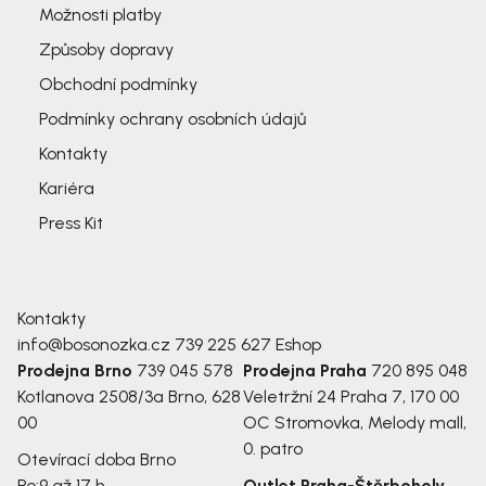
Možnosti platby
Způsoby dopravy
Obchodní podmínky
Podmínky ochrany osobních údajů
Kontakty
Kariéra
Press Kit
Kontakty
info@bosonozka.cz
739 225 627
Eshop
Prodejna Brno
739 045 578
Prodejna Praha
720 895 048
Kotlanova 2508/3a
Brno, 628
Veletržní 24
Praha 7, 170 00
00
OC Stromovka, Melody mall,
0. patro
Otevírací doba Brno
Po:
9 až 17 h
Outlet Praha-Štěrboholy