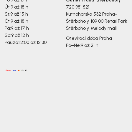
Út:
9 až 18 h
720 981 521
St:
9 až 15 h
Kutnohorská 532
Praha-
Čt:
9 až 18 h
Štěrboholy, 109 00
Retail Park
Pá:
9 až 17 h
Štěrboholy, Melody mall
So:
9 až 12 h
Otevírací doba Praha
Pauza:
12:00 až 12:30
Po–Ne:
9 až 21 h