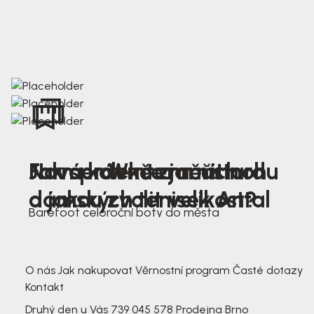
Nová kolekce jarních
Jak správně změřit nohu
Farmer Winter mustard
dámských tenisek Antal
a jakou zvolit velikost?
Barefoot celoroční boty do města
3 791,-
3 791,-
O nás
Jak nakupovat
Věrnostní program
Časté dotazy
Kontakt
Druhý den u Vás
739 045 578
Prodejna Brno