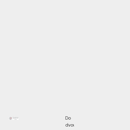
Do
dvou