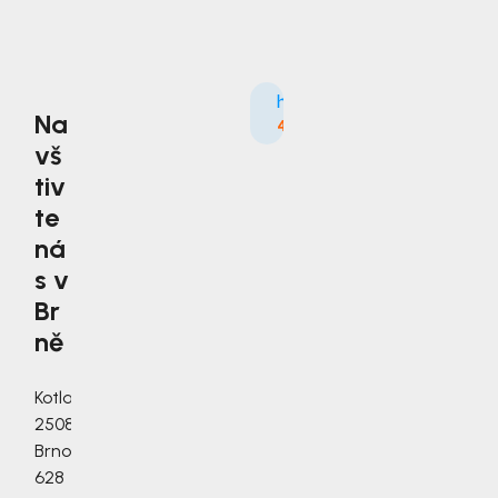
Na
4.9
3535×
vš
tiv
te
ná
s v
Br
ně
Kotlanova
2508/3a,
Brno,
628