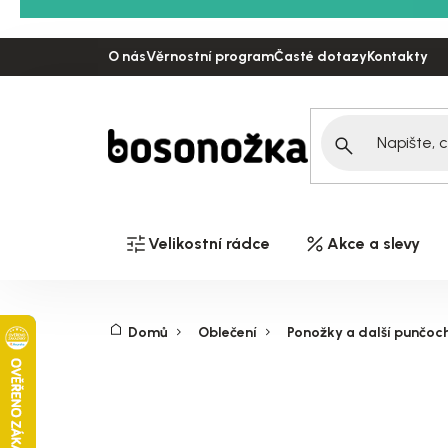
Přejít
na
O nás
Věrnostní program
Časté dotazy
Kontakty
obsah
Velikostní rádce
Akce a slevy
Domů
Oblečení
Ponožky a další punčoc