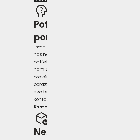
Potřebujete
poradit?
Jsme tu pro vás, když
nás nejvíce
potřebujete. Napište
nám do chatu v
pravém dolním rohu
obrazovky, nebo
zvolte jiný druh
kontaktu.
Kontaktujte nás
Nesedí