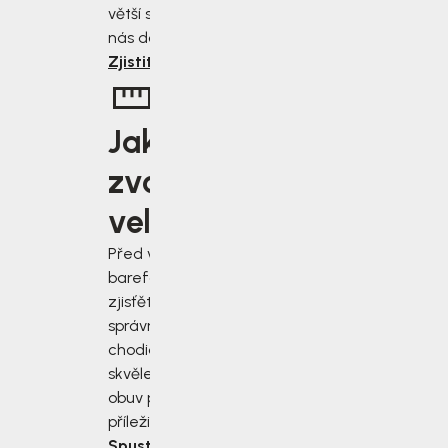
větší slevu od
nás dostanete.
Zjistit více
Jakou
zvolit
velikost?
Před výběrem
barefoot bot
zjisťěte jak
správně změřit
chodidla a vybrat
skvěle padnoucí
obuv pro každou
příležitost.
Spustit rádce