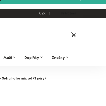
CZK
Přihlášení
Nákupní
košík
Muži
Doplňky
Značky
 Setra holka mix set (3 páry)