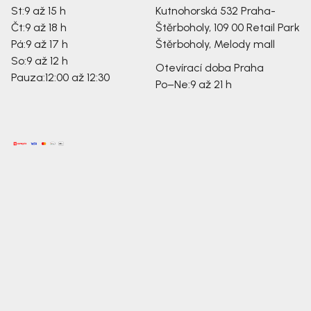
St:
9 až 15 h
Kutnohorská 532
Praha-
Čt:
9 až 18 h
Štěrboholy, 109 00
Retail Park
Pá:
9 až 17 h
Štěrboholy, Melody mall
So:
9 až 12 h
Otevírací doba Praha
Pauza:
12:00 až 12:30
Po–Ne:
9 až 21 h