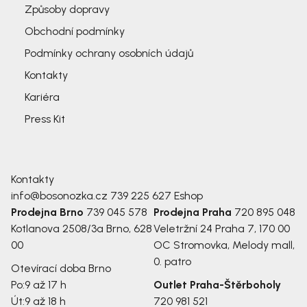
Způsoby dopravy
Obchodní podmínky
Podmínky ochrany osobních údajů
Kontakty
Kariéra
Press Kit
Kontakty
info@bosonozka.cz
739 225 627
Eshop
Prodejna Brno
739 045 578
Prodejna Praha
720 895 048
Kotlanova 2508/3a
Brno, 628
Veletržní 24
Praha 7, 170 00
00
OC Stromovka, Melody mall,
0. patro
Otevírací doba Brno
Po:
9 až 17 h
Outlet Praha-Štěrboholy
Út:
9 až 18 h
720 981 521