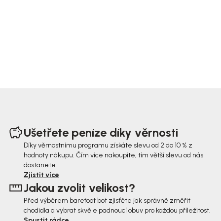
Z
á
Ušetřete peníze díky věrnosti
p
Díky věrnostnímu programu získáte slevu od 2 do 10 % z
hodnoty nákupu. Čím více nakoupíte, tím větší slevu od nás
a
dostanete.
t
Zjistit více
Jakou zvolit velikost?
í
Před výběrem barefoot bot zjisťěte jak správně změřit
chodidla a vybrat skvěle padnoucí obuv pro každou příležitost.
Spustit rádce