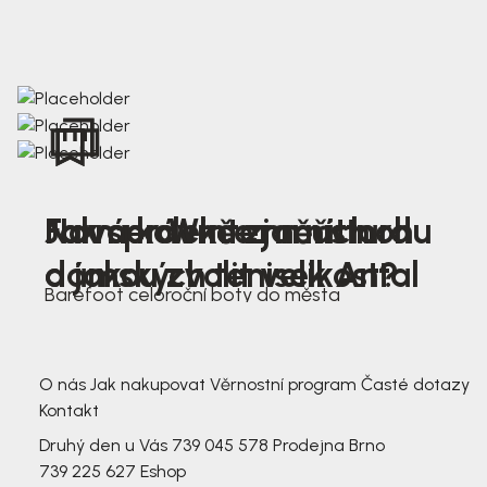
Nová kolekce jarních
Jak správně změřit nohu
Farmer Winter mustard
dámských tenisek Antal
a jakou zvolit velikost?
Barefoot celoroční boty do města
3 791,-
3 791,-
O nás
Jak nakupovat
Věrnostní program
Časté dotazy
Kontakt
Druhý den u Vás
739 045 578
Prodejna Brno
739 225 627
Eshop