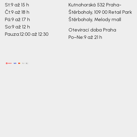
St:
9 až 15 h
Kutnohorská 532
Praha-
Čt:
9 až 18 h
Štěrboholy, 109 00
Retail Park
Pá:
9 až 17 h
Štěrboholy, Melody mall
So:
9 až 12 h
Otevírací doba Praha
Pauza:
12:00 až 12:30
Po–Ne:
9 až 21 h