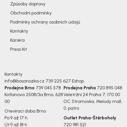
Způsoby dopravy
Obchodní podmínky
Podmínky ochrany osobních údajů
Kontakty
Kariéra
Press Kit
Kontakty
info@bosonozka.cz
739 225 627
Eshop
Prodejna Brno
739 045 578
Prodejna Praha
720 895 048
Kotlanova 2508/3a
Brno, 628
Veletržní 24
Praha 7, 170 00
00
OC Stromovka, Melody mall,
0. patro
Otevírací doba Brno
Po:
9 až 17 h
Outlet Praha-Štěrboholy
Út:
9 až 18 h
720 981 521