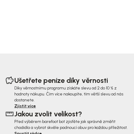
Z
á
Ušetřete peníze díky věrnosti
p
Díky věrnostnímu programu získáte slevu od 2 do 10 % z
hodnoty nákupu. Čím více nakoupíte, tím větší slevu od nás
a
dostanete.
t
Zjistit více
Jakou zvolit velikost?
í
Před výběrem barefoot bot zjisťěte jak správně změřit
chodidla a vybrat skvěle padnoucí obuv pro každou příležitost.
Spustit rádce