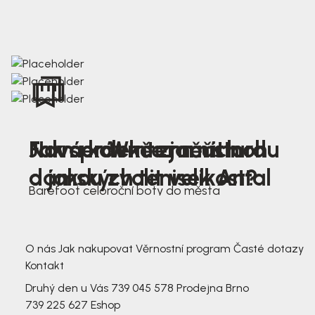
Nová kolekce jarních
Jak správně změřit nohu
Farmer Winter mustard
dámských tenisek Antal
a jakou zvolit velikost?
Barefoot celoroční boty do města
3 791,-
3 791,-
O nás
Jak nakupovat
Věrnostní program
Časté dotazy
Kontakt
Druhý den u Vás
739 045 578
Prodejna Brno
739 225 627
Eshop