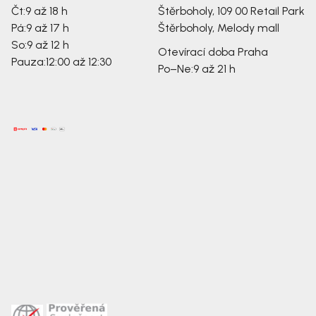
Čt:
9 až 18 h
Štěrboholy, 109 00
Retail Park
Pá:
9 až 17 h
Štěrboholy, Melody mall
So:
9 až 12 h
Otevírací doba Praha
Pauza:
12:00 až 12:30
Po–Ne:
9 až 21 h