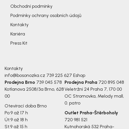
Obchodní podmínky
Podmínky ochrany osobních údajů
Kontakty
Kariéra
Press Kit
Kontakty
info@bosonozka.cz
739 225 627
Eshop
Prodejna Brno
739 045 578
Prodejna Praha
720 895 048
Kotlanova 2508/3a
Brno, 628
Veletržní 24
Praha 7, 170 00
00
OC Stromovka, Melody mall,
0. patro
Otevírací doba Brno
Po:
9 až 17 h
Outlet Praha-Štěrboholy
Út:
9 až 18 h
720 981 521
St:
9 až 15 h
Kutnohorská 532
Praha-