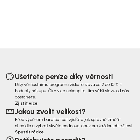
Z
á
Ušetřete peníze díky věrnosti
p
Díky věrnostnímu programu získáte slevu od 2 do 10 % z
hodnoty nákupu. Čím více nakoupíte, tím větší slevu od nás
a
dostanete.
t
Zjistit více
Jakou zvolit velikost?
í
Před výběrem barefoot bot zjisťěte jak správně změřit
chodidla a vybrat skvěle padnoucí obuv pro každou příležitost.
Spustit rádce