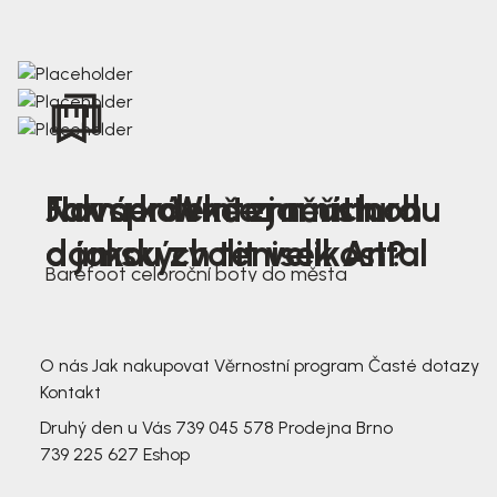
Nová kolekce jarních
Jak správně změřit nohu
Farmer Winter mustard
dámských tenisek Antal
a jakou zvolit velikost?
Barefoot celoroční boty do města
3 791,-
3 791,-
O nás
Jak nakupovat
Věrnostní program
Časté dotazy
Kontakt
Druhý den u Vás
739 045 578
Prodejna Brno
739 225 627
Eshop