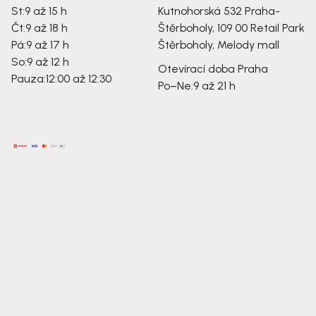
St:
9 až 15 h
Kutnohorská 532
Praha-
Čt:
9 až 18 h
Štěrboholy, 109 00
Retail Park
Pá:
9 až 17 h
Štěrboholy, Melody mall
So:
9 až 12 h
Otevírací doba Praha
Pauza:
12:00 až 12:30
Po–Ne:
9 až 21 h