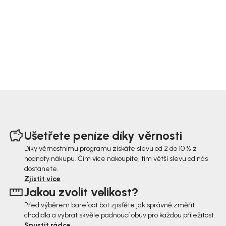
Z
á
Ušetřete peníze díky věrnosti
p
Díky věrnostnímu programu získáte slevu od 2 do 10 % z
hodnoty nákupu. Čím více nakoupíte, tím větší slevu od nás
a
dostanete.
t
Zjistit více
Jakou zvolit velikost?
í
Před výběrem barefoot bot zjisťěte jak správně změřit
chodidla a vybrat skvěle padnoucí obuv pro každou příležitost.
Spustit rádce