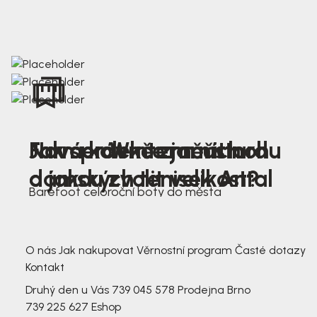
Nová kolekce jarních
Jak správně změřit nohu
Farmer Winter mustard
dámských tenisek Antal
a jakou zvolit velikost?
Barefoot celoroční boty do města
3 791,-
3 791,-
O nás
Jak nakupovat
Věrnostní program
Časté dotazy
Kontakt
Druhý den u Vás
739 045 578
Prodejna Brno
739 225 627
Eshop