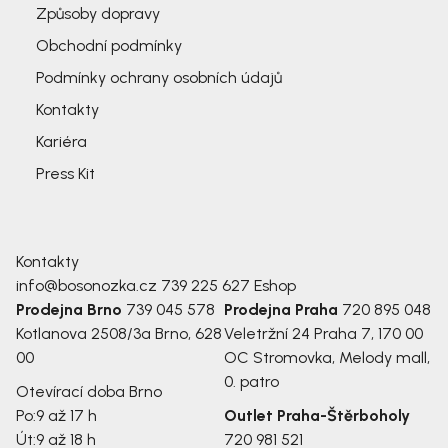
Způsoby dopravy
Obchodní podmínky
Podmínky ochrany osobních údajů
Kontakty
Kariéra
Press Kit
Kontakty
info@bosonozka.cz
739 225 627
Eshop
Prodejna Brno
739 045 578
Prodejna Praha
720 895 048
Kotlanova 2508/3a
Brno, 628
Veletržní 24
Praha 7, 170 00
00
OC Stromovka, Melody mall,
0. patro
Otevírací doba Brno
Po:
9 až 17 h
Outlet Praha-Štěrboholy
Út:
9 až 18 h
720 981 521