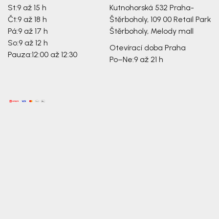
St:
9 až 15 h
Kutnohorská 532
Praha-
Čt:
9 až 18 h
Štěrboholy, 109 00
Retail Park
Pá:
9 až 17 h
Štěrboholy, Melody mall
So:
9 až 12 h
Otevírací doba Praha
Pauza:
12:00 až 12:30
Po–Ne:
9 až 21 h