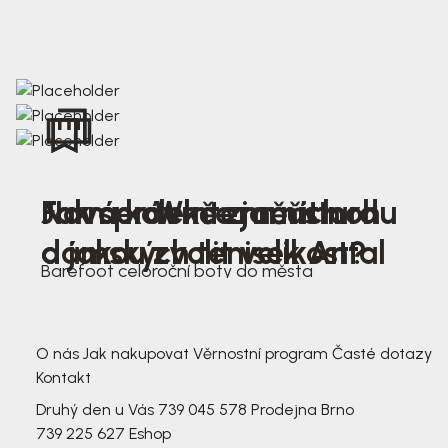
Nová kolekce jarních
Jak správně změřit nohu
Farmer Winter mustard
dámských tenisek Antal
a jakou zvolit velikost?
Barefoot celoroční boty do města
3 791,-
3 791,-
O nás
Jak nakupovat
Věrnostní program
Časté dotazy
Kontakt
Druhý den u Vás
739 045 578
Prodejna Brno
739 225 627
Eshop