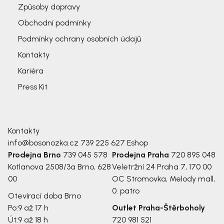
Způsoby dopravy
Obchodní podmínky
Podmínky ochrany osobních údajů
Kontakty
Kariéra
Press Kit
Kontakty
info@bosonozka.cz
739 225 627
Eshop
Prodejna Brno
739 045 578
Prodejna Praha
720 895 048
Kotlanova 2508/3a
Brno, 628
Veletržní 24
Praha 7, 170 00
00
OC Stromovka, Melody mall,
0. patro
Otevírací doba Brno
Po:
9 až 17 h
Outlet Praha-Štěrboholy
Út:
9 až 18 h
720 981 521