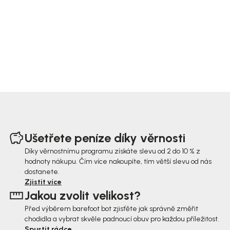
Z
á
Ušetřete peníze díky věrnosti
p
Díky věrnostnímu programu získáte slevu od 2 do 10 % z
hodnoty nákupu. Čím více nakoupíte, tím větší slevu od nás
a
dostanete.
t
Zjistit více
Jakou zvolit velikost?
í
Před výběrem barefoot bot zjisťěte jak správně změřit
chodidla a vybrat skvěle padnoucí obuv pro každou příležitost.
Spustit rádce