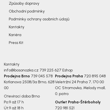
Způsoby dopravy
Obchodní podmínky
Podmínky ochrany osobních údajů
Kontakty
Kariéra
Press Kit
Kontakty
info@bosonozka.cz
739 225 627
Eshop
Prodejna Brno
739 045 578
Prodejna Praha
720 895 048
Kotlanova 2508/3a
Brno, 628
Veletržní 24
Praha 7, 170 00
00
OC Stromovka, Melody mall,
0. patro
Otevírací doba Brno
Po:
9 až 17 h
Outlet Praha-Štěrboholy
Út:
9 až 18 h
720 981 521