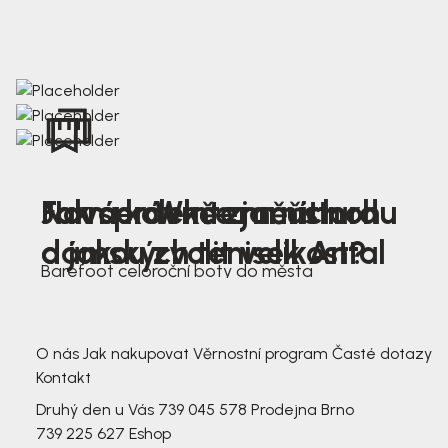
Nová kolekce jarních
Jak správně změřit nohu
Farmer Winter mustard
dámských tenisek Antal
a jakou zvolit velikost?
Barefoot celoroční boty do města
3 791,-
3 791,-
O nás
Jak nakupovat
Věrnostní program
Časté dotazy
Kontakt
Druhý den u Vás
739 045 578
Prodejna Brno
739 225 627
Eshop