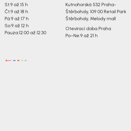
St:
9 až 15 h
Kutnohorská 532
Praha-
Čt:
9 až 18 h
Štěrboholy, 109 00
Retail Park
Pá:
9 až 17 h
Štěrboholy, Melody mall
So:
9 až 12 h
Otevírací doba Praha
Pauza:
12:00 až 12:30
Po–Ne:
9 až 21 h