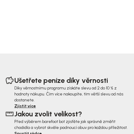
Z
á
Ušetřete peníze díky věrnosti
p
Díky věrnostnímu programu získáte slevu od 2 do 10 % z
hodnoty nákupu. Čím více nakoupíte, tím větší slevu od nás
a
dostanete.
t
Zjistit více
Jakou zvolit velikost?
í
Před výběrem barefoot bot zjisťěte jak správně změřit
chodidla a vybrat skvěle padnoucí obuv pro každou příležitost.
Spustit rádce