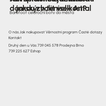
dámských tenisek Antal
a jakou zvolit velikost?
Barefoot celoroční boty do města
3 791,-
3 791,-
O nás
Jak nakupovat
Věrnostní program
Časté dotazy
Kontakt
Druhý den u Vás
739 045 578
Prodejna Brno
739 225 627
Eshop