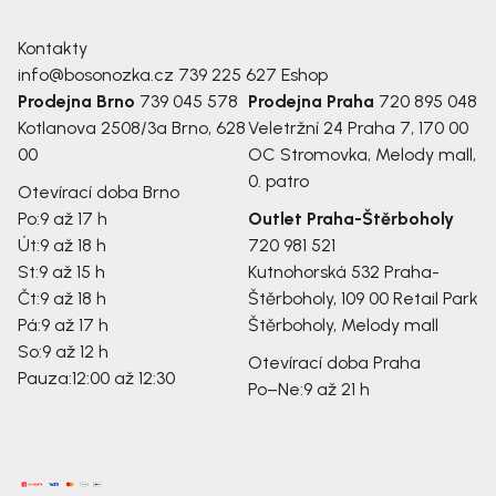
Kontakty
info@bosonozka.cz
739 225 627
Eshop
Prodejna Brno
739 045 578
Prodejna Praha
720 895 048
Kotlanova 2508/3a
Brno, 628
Veletržní 24
Praha 7, 170 00
00
OC Stromovka, Melody mall,
0. patro
Otevírací doba Brno
Po:
9 až 17 h
Outlet Praha-Štěrboholy
Út:
9 až 18 h
720 981 521
St:
9 až 15 h
Kutnohorská 532
Praha-
Čt:
9 až 18 h
Štěrboholy, 109 00
Retail Park
Pá:
9 až 17 h
Štěrboholy, Melody mall
So:
9 až 12 h
Otevírací doba Praha
Pauza:
12:00 až 12:30
Po–Ne:
9 až 21 h