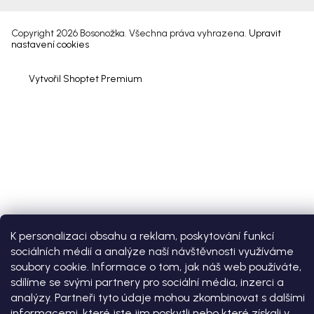
Copyright 2026
Bosonožka
. Všechna práva vyhrazena.
Upravit
nastavení cookies
Vytvořil Shoptet Premium
K personalizaci obsahu a reklam, poskytování funkcí
sociálních médií a analýze naší návštěvnosti využíváme
soubory cookie. Informace o tom, jak náš web používáte,
sdílíme se svými partnery pro sociální média, inzerci a
analýzy. Partneři tyto údaje mohou zkombinovat s dalšími
informacemi, které jste jim poskytli nebo které získali v