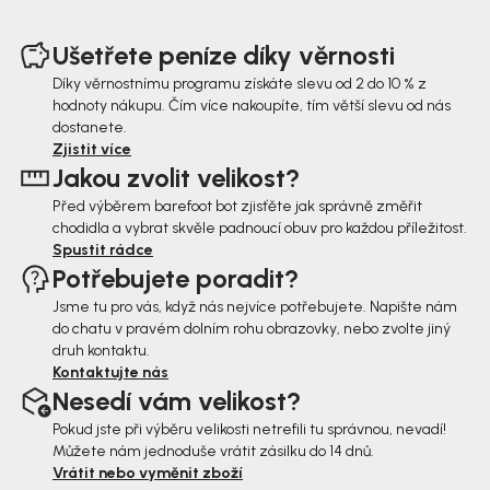
Z
á
Ušetřete peníze díky věrnosti
p
Díky věrnostnímu programu získáte slevu od 2 do 10 % z
hodnoty nákupu. Čím více nakoupíte, tím větší slevu od nás
a
dostanete.
t
Zjistit více
Jakou zvolit velikost?
í
Před výběrem barefoot bot zjisťěte jak správně změřit
chodidla a vybrat skvěle padnoucí obuv pro každou příležitost.
Spustit rádce
Potřebujete poradit?
Jsme tu pro vás, když nás nejvíce potřebujete. Napište nám
do chatu v pravém dolním rohu obrazovky, nebo zvolte jiný
druh kontaktu.
Kontaktujte nás
Nesedí vám velikost?
Pokud jste při výběru velikosti netrefili tu správnou, nevadí!
Můžete nám jednoduše vrátit zásilku do 14 dnů.
Vrátit nebo vyměnit zboží