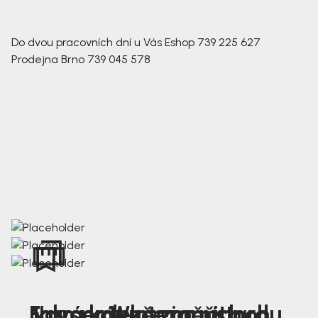
Do dvou pracovních dní u Vás
Eshop
739 225 627
Prodejna Brno
739 045 578
Nová kolekce jarních
Jak správně změřit nohu
Farmer Winter mustard