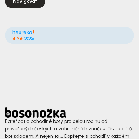
Navigovat
4.9
3535×
Barefoot a pohodlné boty pro celou rodinu od
prověřených českých a zahraničních značek. Tisíce párů
bot skladem. A nejen to ... Dopřejte si pohodlí v každém