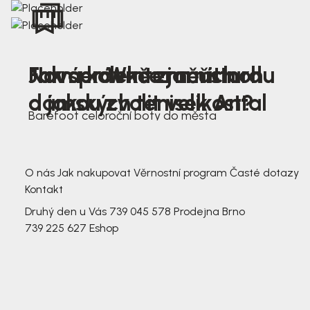
Nová kolekce jarních
Jak správně změřit nohu
Farmer Winter mustard
dámských tenisek Antal
a jakou zvolit velikost?
Barefoot celoroční boty do města
3 791,-
3 791,-
O nás
Jak nakupovat
Věrnostní program
Časté dotazy
Kontakt
Druhý den u Vás
739 045 578
Prodejna Brno
739 225 627
Eshop