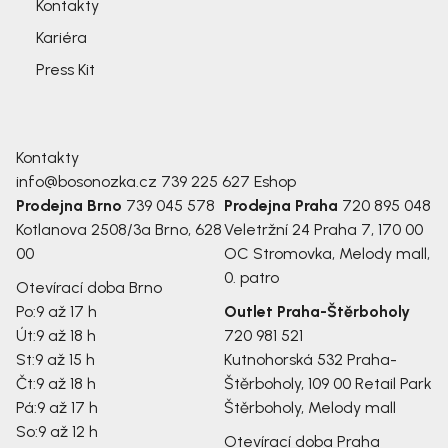
Kontakty
Kariéra
Press Kit
Kontakty
info@bosonozka.cz
739 225 627
Eshop
Prodejna Brno
739 045 578
Prodejna Praha
720 895 048
Kotlanova 2508/3a
Brno, 628
Veletržní 24
Praha 7, 170 00
00
OC Stromovka, Melody mall,
0. patro
Otevírací doba Brno
Po:
9 až 17 h
Outlet Praha-Štěrboholy
Út:
9 až 18 h
720 981 521
St:
9 až 15 h
Kutnohorská 532
Praha-
Čt:
9 až 18 h
Štěrboholy, 109 00
Retail Park
Pá:
9 až 17 h
Štěrboholy, Melody mall
So:
9 až 12 h
Otevírací doba Praha