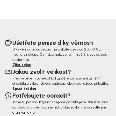
Z
á
Ušetřete peníze díky věrnosti
p
Díky věrnostnímu programu získáte slevu od 2 do 10 % z
hodnoty nákupu. Čím více nakoupíte, tím větší slevu od nás
a
dostanete.
t
Zjistit více
Jakou zvolit velikost?
í
Před výběrem barefoot bot zjisťěte jak správně změřit
chodidla a vybrat skvěle padnoucí obuv pro každou příležitost.
Spustit rádce
Potřebujete poradit?
Jsme tu pro vás, když nás nejvíce potřebujete. Napište nám
do chatu v pravém dolním rohu obrazovky, nebo zvolte jiný
druh kontaktu.