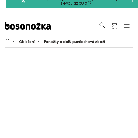
Přejít
slevou až 60 %🌴
na
obsah
Hledat
Nákupní
košík
Oblečení
Ponožky a další punčochové zboží