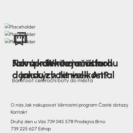
Nová kolekce jarních
Jak správně změřit nohu
Farmer Winter mustard
dámských tenisek Antal
a jakou zvolit velikost?
Barefoot celoroční boty do města
3 791,-
3 791,-
O nás
Jak nakupovat
Věrnostní program
Časté dotazy
Kontakt
Druhý den u Vás
739 045 578
Prodejna Brno
739 225 627
Eshop