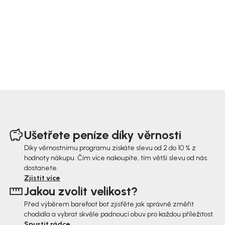
Z
á
Ušetřete peníze díky věrnosti
p
Díky věrnostnímu programu získáte slevu od 2 do 10 % z
hodnoty nákupu. Čím více nakoupíte, tím větší slevu od nás
a
dostanete.
t
Zjistit více
Jakou zvolit velikost?
í
Před výběrem barefoot bot zjisťěte jak správně změřit
chodidla a vybrat skvěle padnoucí obuv pro každou příležitost.
Spustit rádce