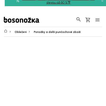
Přejít
slevou až 60 %🌴
na
obsah
Hledat
Nákupní
košík
Oblečení
Ponožky a další punčochové zboží