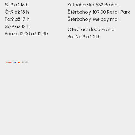
St:
9 až 15 h
Kutnohorská 532
Praha-
Čt:
9 až 18 h
Štěrboholy, 109 00
Retail Park
Pá:
9 až 17 h
Štěrboholy, Melody mall
So:
9 až 12 h
Otevírací doba Praha
Pauza:
12:00 až 12:30
Po–Ne:
9 až 21 h