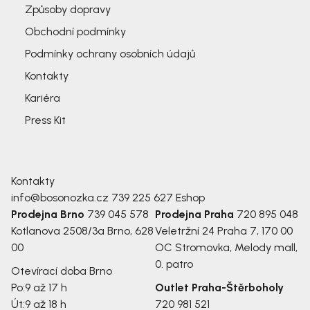
Způsoby dopravy
Obchodní podmínky
Podmínky ochrany osobních údajů
Kontakty
Kariéra
Press Kit
Kontakty
info@bosonozka.cz
739 225 627
Eshop
Prodejna Brno
739 045 578
Prodejna Praha
720 895 048
Kotlanova 2508/3a
Brno, 628
Veletržní 24
Praha 7, 170 00
00
OC Stromovka, Melody mall,
0. patro
Otevírací doba Brno
Po:
9 až 17 h
Outlet Praha-Štěrboholy
Út:
9 až 18 h
720 981 521