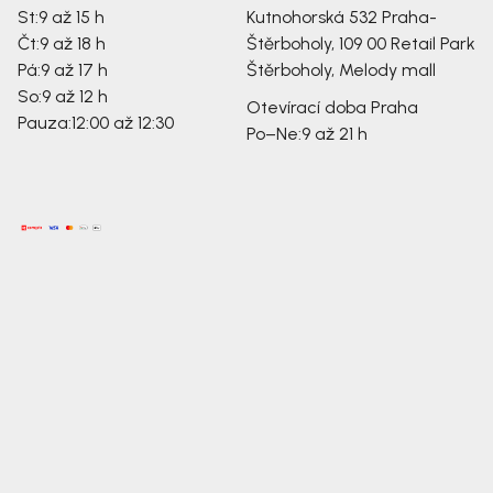
St:
9 až 15 h
Kutnohorská 532
Praha-
Čt:
9 až 18 h
Štěrboholy, 109 00
Retail Park
Pá:
9 až 17 h
Štěrboholy, Melody mall
So:
9 až 12 h
Otevírací doba Praha
Pauza:
12:00 až 12:30
Po–Ne:
9 až 21 h