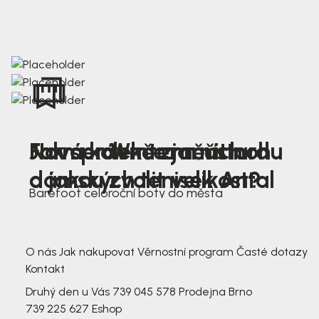
Nová kolekce jarních
Jak správně změřit nohu
Farmer Winter mustard
dámských tenisek Antal
a jakou zvolit velikost?
Barefoot celoroční boty do města
3 791,-
3 791,-
O nás
Jak nakupovat
Věrnostní program
Časté dotazy
Kontakt
Druhý den u Vás
739 045 578
Prodejna Brno
739 225 627
Eshop