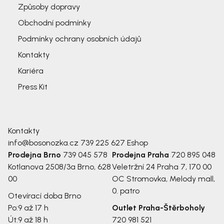
Způsoby dopravy
Obchodní podmínky
Podmínky ochrany osobních údajů
Kontakty
Kariéra
Press Kit
Kontakty
info@bosonozka.cz
739 225 627
Eshop
Prodejna Brno
739 045 578
Prodejna Praha
720 895 048
Kotlanova 2508/3a
Brno, 628
Veletržní 24
Praha 7, 170 00
00
OC Stromovka, Melody mall,
0. patro
Otevírací doba Brno
Po:
9 až 17 h
Outlet Praha-Štěrboholy
Út:
9 až 18 h
720 981 521