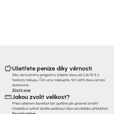
Z
á
Ušetřete peníze díky věrnosti
p
Díky věrnostnímu programu získáte slevu od 2 do 10 % z
hodnoty nákupu. Čím více nakoupíte, tím větší slevu od nás
a
dostanete.
t
Zjistit více
Jakou zvolit velikost?
í
Před výběrem barefoot bot zjisťěte jak správně změřit
chodidla a vybrat skvěle padnoucí obuv pro každou příležitost.
Spustit rádce