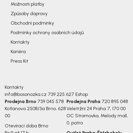
Možnosti platby
Způsoby dopravy
Obchodní podmínky
Podmínky ochrany osobních údajů
Kontakty
Kariéra
Press Kit
Kontakty
info@bosonozka.cz
739 225 627
Eshop
Prodejna Brno
739 045 578
Prodejna Praha
720 895 048
Kotlanova 2508/3a
Brno, 628
Veletržní 24
Praha 7, 170 00
00
OC Stromovka, Melody mall,
0. patro
Otevírací doba Brno
Po:
9 až 17 h
Outlet Praha-Štěrboholy