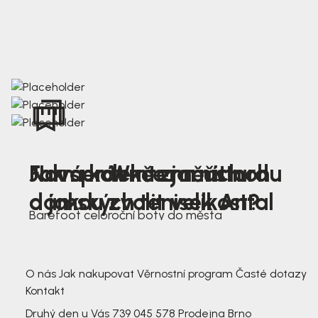
Nová kolekce jarních
Jak správně změřit nohu
Farmer Winter mustard
dámských tenisek Antal
a jakou zvolit velikost?
Barefoot celoroční boty do města
3 791,-
3 791,-
O nás
Jak nakupovat
Věrnostní program
Časté dotazy
Kontakt
Druhý den u Vás
739 045 578
Prodejna Brno