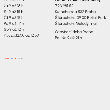
Út:
9 až 18 h
720 981 521
St:
9 až 15 h
Kutnohorská 532
Praha-
Čt:
9 až 18 h
Štěrboholy, 109 00
Retail Park
Pá:
9 až 17 h
Štěrboholy, Melody mall
So:
9 až 12 h
Otevírací doba Praha
Pauza:
12:00 až 12:30
Po–Ne:
9 až 21 h