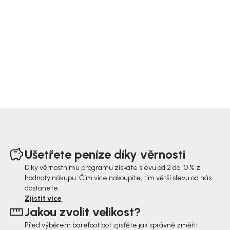
Z
á
Ušetřete peníze díky věrnosti
p
Díky věrnostnímu programu získáte slevu od 2 do 10 % z
hodnoty nákupu. Čím více nakoupíte, tím větší slevu od nás
a
dostanete.
t
Zjistit více
Jakou zvolit velikost?
í
Před výběrem barefoot bot zjisťěte jak správně změřit