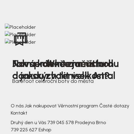
Nová kolekce jarních
Jak správně změřit nohu
Farmer Winter mustard
dámských tenisek Antal
a jakou zvolit velikost?
Barefoot celoroční boty do města
3 791,-
3 791,-
O nás
Jak nakupovat
Věrnostní program
Časté dotazy
Kontakt
Druhý den u Vás
739 045 578
Prodejna Brno
739 225 627
Eshop