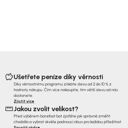
Z
á
Ušetřete peníze díky věrnosti
p
Díky věrnostnímu programu získáte slevu od 2 do 10 % z
hodnoty nákupu. Čím více nakoupíte, tím větší slevu od nás
a
dostanete.
t
Zjistit více
Jakou zvolit velikost?
í
Před výběrem barefoot bot zjisťěte jak správně změřit
chodidla a vybrat skvěle padnoucí obuv pro každou příležitost.
Spustit rádce