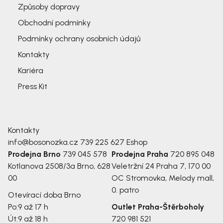
Způsoby dopravy
Obchodní podmínky
Podmínky ochrany osobních údajů
Kontakty
Kariéra
Press Kit
Kontakty
info@bosonozka.cz
739 225 627
Eshop
Prodejna Brno
739 045 578
Prodejna Praha
720 895 048
Kotlanova 2508/3a
Brno, 628
Veletržní 24
Praha 7, 170 00
00
OC Stromovka, Melody mall,
0. patro
Otevírací doba Brno
Po:
9 až 17 h
Outlet Praha-Štěrboholy
Út:
9 až 18 h
720 981 521