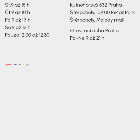
St:
9 až 15 h
Kutnohorská 532
Praha-
Čt:
9 až 18 h
Štěrboholy, 109 00
Retail Park
Pá:
9 až 17 h
Štěrboholy, Melody mall
So:
9 až 12 h
Otevírací doba Praha
Pauza:
12:00 až 12:30
Po–Ne:
9 až 21 h