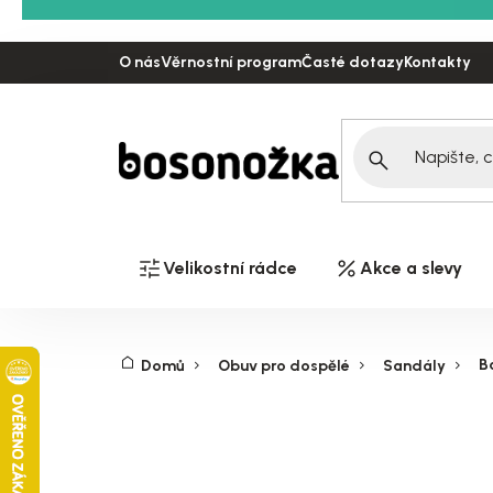
Přejít
na
O nás
Věrnostní program
Časté dotazy
Kontakty
obsah
Velikostní rádce
Akce a slevy
B
Domů
Obuv pro dospělé
Sandály