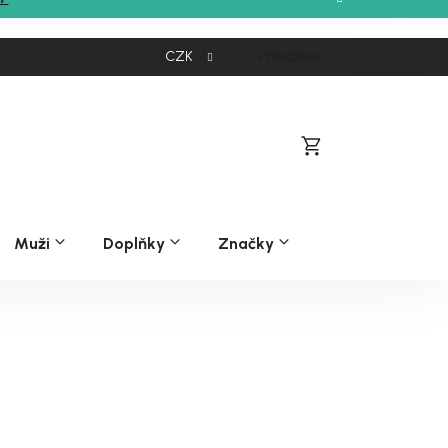
CZK
Přihlášení
Nákupní
košík
Muži
Doplňky
Značky