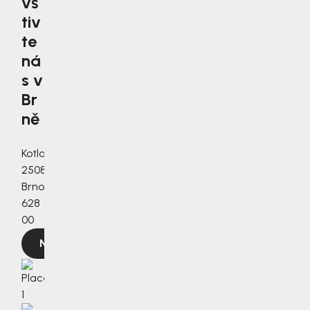
vš
tiv
te
ná
s v
Br
ně
Kotlanova
2508/3a,
Brno,
628
00
Navigovat