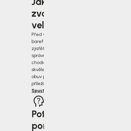
Jakou
zvolit
velikost?
Před výběrem
barefoot bot
zjisťěte jak
správně změřit
chodidla a vybrat
skvěle padnoucí
obuv pro každou
příležitost.
Spustit rádce
Potřebujete
poradit?