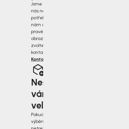
Jsme tu pro vás, když
nás nejvíce
potřebujete. Napište
nám do chatu v
pravém dolním rohu
obrazovky, nebo
zvolte jiný druh
kontaktu.
Kontaktujte nás
Nesedí
vám
velikost?
Pokud jste při
výběru velikosti
netrefili tu