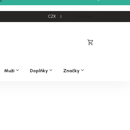
CZK
Přihlášení
Nákupní
košík
Muži
Doplňky
Značky