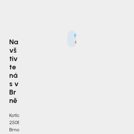
Na
4.9
3535×
vš
tiv
te
ná
s v
Br
ně
Kotlanova
2508/3a,
Brno,