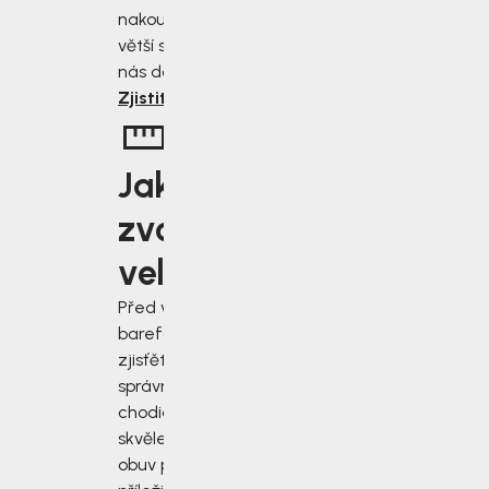
nakoupíte, tím
větší slevu od
nás dostanete.
Zjistit více
Jakou
zvolit
velikost?
Před výběrem
barefoot bot
zjisťěte jak
správně změřit
chodidla a vybrat
skvěle padnoucí
obuv pro každou