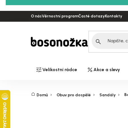
Přejít
na
O nás
Věrnostní program
Časté dotazy
Kontakty
obsah
Velikostní rádce
Akce a slevy
B
Domů
Obuv pro dospělé
Sandály