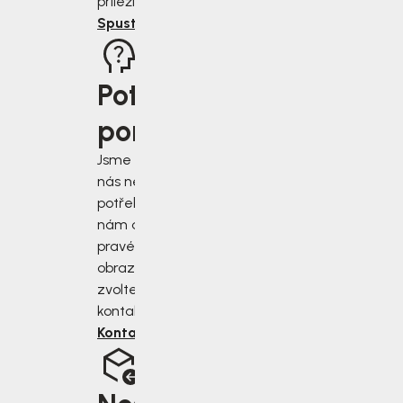
příležitost.
Spustit rádce
Potřebujete
poradit?
Jsme tu pro vás, když
nás nejvíce
potřebujete. Napište
nám do chatu v
pravém dolním rohu
obrazovky, nebo
zvolte jiný druh
kontaktu.
Kontaktujte nás