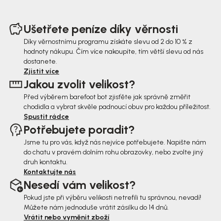
Z
á
Ušetřete peníze díky věrnosti
p
Díky věrnostnímu programu získáte slevu od 2 do 10 % z
hodnoty nákupu. Čím více nakoupíte, tím větší slevu od nás
a
dostanete.
t
Zjistit více
Jakou zvolit velikost?
í
Před výběrem barefoot bot zjisťěte jak správně změřit
chodidla a vybrat skvěle padnoucí obuv pro každou příležitost.
Spustit rádce
Potřebujete poradit?
Jsme tu pro vás, když nás nejvíce potřebujete. Napište nám
do chatu v pravém dolním rohu obrazovky, nebo zvolte jiný
druh kontaktu.
Kontaktujte nás
Nesedí vám velikost?
Pokud jste při výběru velikosti netrefili tu správnou, nevadí!
Můžete nám jednoduše vrátit zásilku do 14 dnů.
Vrátit nebo vyměnit zboží