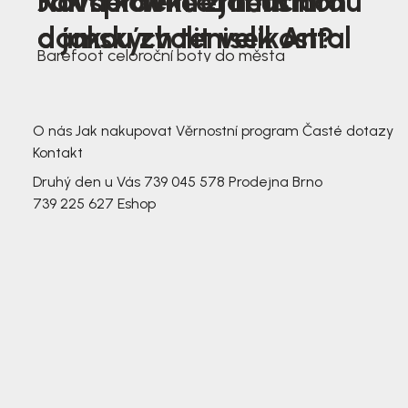
Nová kolekce jarních
Jak správně změřit nohu
Farmer Winter mustard
dámských tenisek Antal
a jakou zvolit velikost?
Barefoot celoroční boty do města
3 791,-
3 791,-
O nás
Jak nakupovat
Věrnostní program
Časté dotazy
Kontakt
Druhý den u Vás
739 045 578
Prodejna Brno
739 225 627
Eshop