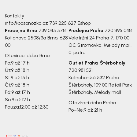
Kontakty
info@bosonozka.cz
739 225 627
Eshop
Prodejna Brno
739 045 578
Prodejna Praha
720 895 048
Kotlanova 2508/3a
Brno, 628
Veletržní 24
Praha 7, 170 00
00
OC Stromovka, Melody mall,
0. patro
Otevírací doba Brno
Po:
9 až 17 h
Outlet Praha-Štěrboholy
Út:
9 až 18 h
720 981 521
St:
9 až 15 h
Kutnohorská 532
Praha-
Čt:
9 až 18 h
Štěrboholy, 109 00
Retail Park
Pá:
9 až 17 h
Štěrboholy, Melody mall
So:
9 až 12 h
Otevírací doba Praha
Pauza:
12:00 až 12:30
Po–Ne:
9 až 21 h