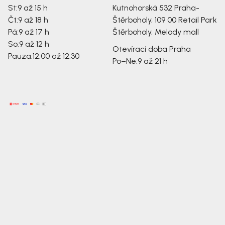
St:
9 až 15 h
Kutnohorská 532
Praha-
Čt:
9 až 18 h
Štěrboholy, 109 00
Retail Park
Pá:
9 až 17 h
Štěrboholy, Melody mall
So:
9 až 12 h
Otevírací doba Praha
Pauza:
12:00 až 12:30
Po–Ne:
9 až 21 h