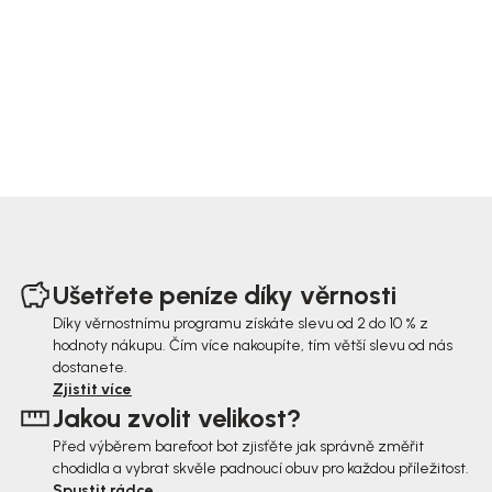
Z
á
Ušetřete peníze díky věrnosti
p
Díky věrnostnímu programu získáte slevu od 2 do 10 % z
hodnoty nákupu. Čím více nakoupíte, tím větší slevu od nás
a
dostanete.
t
Zjistit více
Jakou zvolit velikost?
í
Před výběrem barefoot bot zjisťěte jak správně změřit
chodidla a vybrat skvěle padnoucí obuv pro každou příležitost.
Spustit rádce