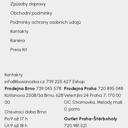
Způsoby dopravy
Obchodní podmínky
Podmínky ochrany osobních údajů
Kontakty
Kariéra
Press Kit
Kontakty
info@bosonozka.cz
739 225 627
Eshop
Prodejna Brno
739 045 578
Prodejna Praha
720 895 048
Kotlanova 2508/3a
Brno, 628
Veletržní 24
Praha 7, 170 00
00
OC Stromovka, Melody mall,
0. patro
Otevírací doba Brno
Po:
9 až 17 h
Outlet Praha-Štěrboholy
Út:
9 až 18 h
720 981 521