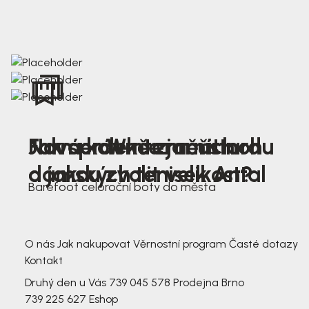
Nová kolekce jarních
Jak správně změřit nohu
Farmer Winter mustard
dámských tenisek Antal
a jakou zvolit velikost?
Barefoot celoroční boty do města
3 791,-
3 791,-
O nás
Jak nakupovat
Věrnostní program
Časté dotazy
Kontakt
Druhý den u Vás
739 045 578
Prodejna Brno
739 225 627
Eshop