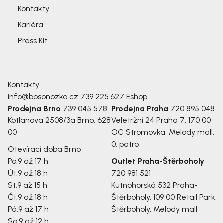
Kontakty
Kariéra
Press Kit
Kontakty
info@bosonozka.cz
739 225 627
Eshop
Prodejna Brno
739 045 578
Prodejna Praha
720 895 048
Kotlanova 2508/3a
Brno, 628
Veletržní 24
Praha 7, 170 00
00
OC Stromovka, Melody mall,
0. patro
Otevírací doba Brno
Po:
9 až 17 h
Outlet Praha-Štěrboholy
Út:
9 až 18 h
720 981 521
St:
9 až 15 h
Kutnohorská 532
Praha-
Čt:
9 až 18 h
Štěrboholy, 109 00
Retail Park
Pá:
9 až 17 h
Štěrboholy, Melody mall
So:
9 až 12 h