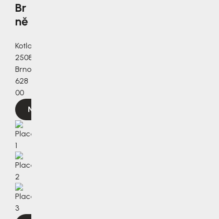
Br
ně
Kotlanova
2508/3a,
Brno,
628
00
Navigovat