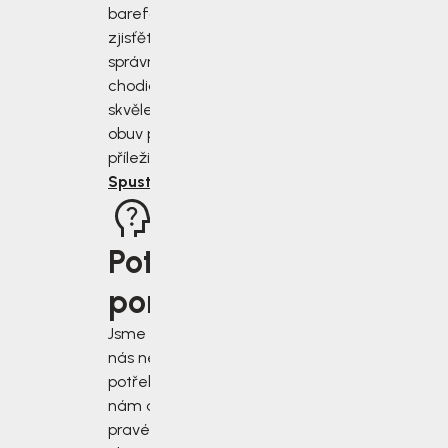
barefoot bot
zjisťěte jak
správně změřit
chodidla a vybrat
skvěle padnoucí
obuv pro každou
příležitost.
Spustit rádce
Potřebujete
poradit?
Jsme tu pro vás, když
nás nejvíce
potřebujete. Napište
nám do chatu v
pravém dolním rohu