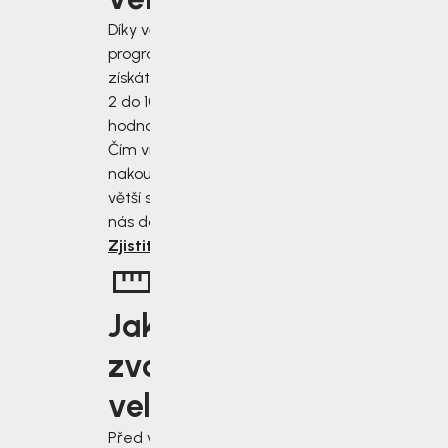
Díky věrnostnímu
programu
získáte slevu od
2 do 10 % z
hodnoty nákupu.
Čím více
nakoupíte, tím
větší slevu od
nás dostanete.
Zjistit více
Jakou
zvolit
velikost?
Před výběrem