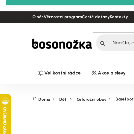
Přejít
na
O nás
Věrnostní program
Časté dotazy
Kontakty
obsah
Velikostní rádce
Akce a slevy
Barefoot
Domů
Děti
Celoroční obuv