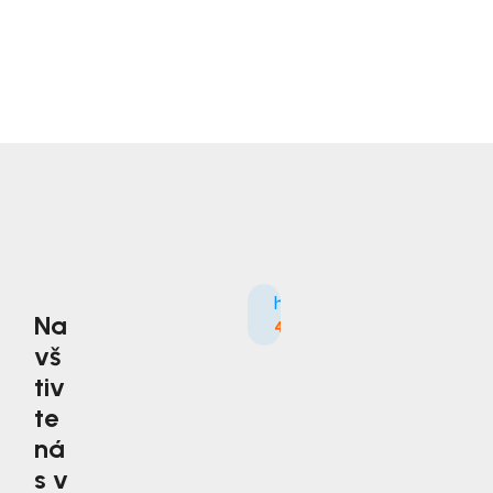
Na
4.9
3535×
vš
tiv
te
ná
s v