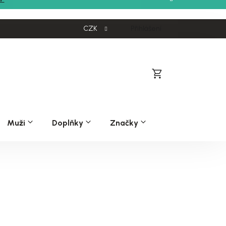
CZK
Přihlášení
Nákupní
košík
Muži
Doplňky
Značky