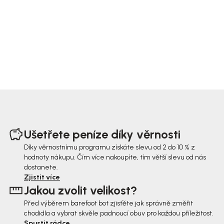
Z
á
Ušetřete peníze díky věrnosti
p
Díky věrnostnímu programu získáte slevu od 2 do 10 % z
hodnoty nákupu. Čím více nakoupíte, tím větší slevu od nás
a
dostanete.
t
Zjistit více
Jakou zvolit velikost?
í
Před výběrem barefoot bot zjisťěte jak správně změřit
chodidla a vybrat skvěle padnoucí obuv pro každou příležitost.
Spustit rádce