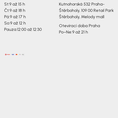
St:
9 až 15 h
Kutnohorská 532
Praha-
Čt:
9 až 18 h
Štěrboholy, 109 00
Retail Park
Pá:
9 až 17 h
Štěrboholy, Melody mall
So:
9 až 12 h
Otevírací doba Praha
Pauza:
12:00 až 12:30
Po–Ne:
9 až 21 h