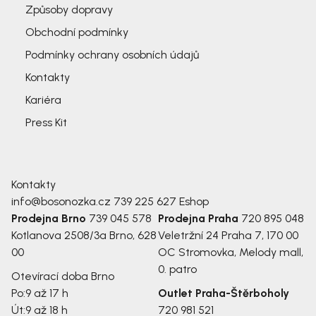
Způsoby dopravy
Obchodní podmínky
Podmínky ochrany osobních údajů
Kontakty
Kariéra
Press Kit
Kontakty
info@bosonozka.cz
739 225 627
Eshop
Prodejna Brno
739 045 578
Prodejna Praha
720 895 048
Kotlanova 2508/3a
Brno, 628
Veletržní 24
Praha 7, 170 00
00
OC Stromovka, Melody mall,
0. patro
Otevírací doba Brno
Po:
9 až 17 h
Outlet Praha-Štěrboholy
Út:
9 až 18 h
720 981 521