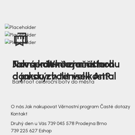
Nová kolekce jarních
Jak správně změřit nohu
Farmer Winter mustard
dámských tenisek Antal
a jakou zvolit velikost?
Barefoot celoroční boty do města
3 791,-
3 791,-
O nás
Jak nakupovat
Věrnostní program
Časté dotazy
Kontakt
Druhý den u Vás
739 045 578
Prodejna Brno
739 225 627
Eshop