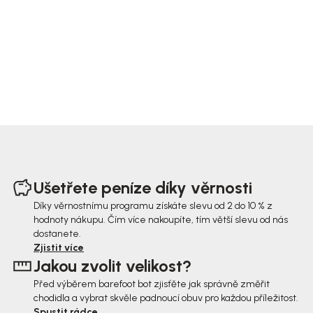
Z
á
Ušetřete peníze díky věrnosti
p
Díky věrnostnímu programu získáte slevu od 2 do 10 % z
hodnoty nákupu. Čím více nakoupíte, tím větší slevu od nás
a
dostanete.
t
Zjistit více
Jakou zvolit velikost?
í
Před výběrem barefoot bot zjisťěte jak správně změřit
chodidla a vybrat skvěle padnoucí obuv pro každou příležitost.
Spustit rádce