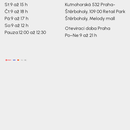
St:
9 až 15 h
Kutnohorská 532
Praha-
Čt:
9 až 18 h
Štěrboholy, 109 00
Retail Park
Pá:
9 až 17 h
Štěrboholy, Melody mall
So:
9 až 12 h
Otevírací doba Praha
Pauza:
12:00 až 12:30
Po–Ne:
9 až 21 h