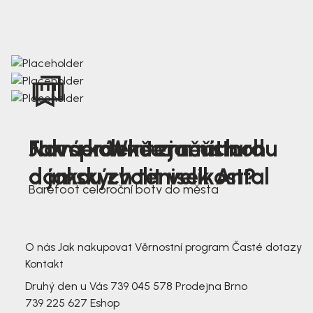
Nová kolekce jarních
Jak správně změřit nohu
Farmer Winter mustard
dámských tenisek Antal
a jakou zvolit velikost?
Barefoot celoroční boty do města
3 791,-
3 791,-
O nás
Jak nakupovat
Věrnostní program
Časté dotazy
Kontakt
Druhý den u Vás
739 045 578
Prodejna Brno
739 225 627
Eshop