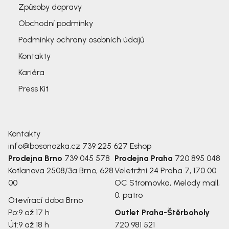
Způsoby dopravy
Obchodní podmínky
Podmínky ochrany osobních údajů
Kontakty
Kariéra
Press Kit
Kontakty
info@bosonozka.cz
739 225 627
Eshop
Prodejna Brno
739 045 578
Prodejna Praha
720 895 048
Kotlanova 2508/3a
Brno, 628
Veletržní 24
Praha 7, 170 00
00
OC Stromovka, Melody mall,
0. patro
Otevírací doba Brno
Po:
9 až 17 h
Outlet Praha-Štěrboholy
Út:
9 až 18 h
720 981 521