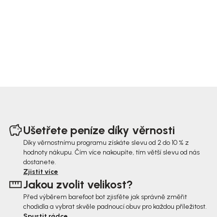
Z
á
Ušetřete peníze díky věrnosti
p
Díky věrnostnímu programu získáte slevu od 2 do 10 % z
hodnoty nákupu. Čím více nakoupíte, tím větší slevu od nás
a
dostanete.
t
Zjistit více
Jakou zvolit velikost?
í
Před výběrem barefoot bot zjisťěte jak správně změřit
chodidla a vybrat skvěle padnoucí obuv pro každou příležitost.
Spustit rádce