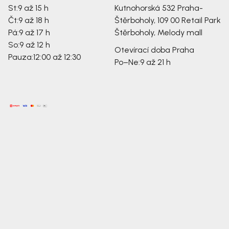
St:
9 až 15 h
Kutnohorská 532
Praha-
Čt:
9 až 18 h
Štěrboholy, 109 00
Retail Park
Pá:
9 až 17 h
Štěrboholy, Melody mall
So:
9 až 12 h
Otevírací doba Praha
Pauza:
12:00 až 12:30
Po–Ne:
9 až 21 h