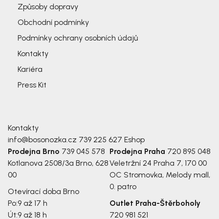
Způsoby dopravy
Obchodní podmínky
Podmínky ochrany osobních údajů
Kontakty
Kariéra
Press Kit
Kontakty
info@bosonozka.cz
739 225 627
Eshop
Prodejna Brno
739 045 578
Prodejna Praha
720 895 048
Kotlanova 2508/3a
Brno, 628
Veletržní 24
Praha 7, 170 00
00
OC Stromovka, Melody mall,
0. patro
Otevírací doba Brno
Po:
9 až 17 h
Outlet Praha-Štěrboholy
Út:
9 až 18 h
720 981 521