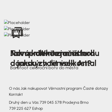
Nová kolekce jarních
Jak správně změřit nohu
Farmer Winter mustard
dámských tenisek Antal
a jakou zvolit velikost?
Barefoot celoroční boty do města
3 791,-
3 791,-
O nás
Jak nakupovat
Věrnostní program
Časté dotazy
Kontakt
Druhý den u Vás
739 045 578
Prodejna Brno
739 225 627
Eshop