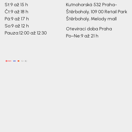
St:
9 až 15 h
Kutnohorská 532
Praha-
Čt:
9 až 18 h
Štěrboholy, 109 00
Retail Park
Pá:
9 až 17 h
Štěrboholy, Melody mall
So:
9 až 12 h
Otevírací doba Praha
Pauza:
12:00 až 12:30
Po–Ne:
9 až 21 h