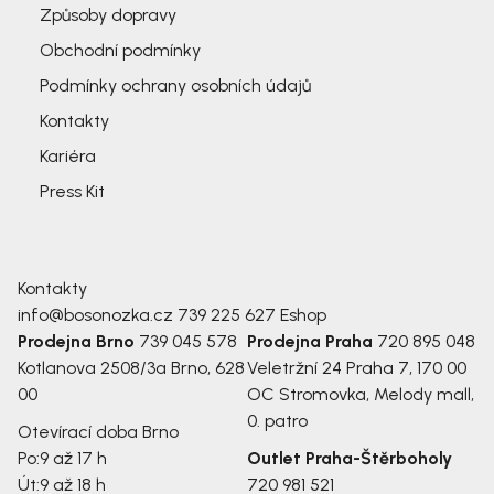
Způsoby dopravy
Obchodní podmínky
Podmínky ochrany osobních údajů
Kontakty
Kariéra
Press Kit
Kontakty
info@bosonozka.cz
739 225 627
Eshop
Prodejna Brno
739 045 578
Prodejna Praha
720 895 048
Kotlanova 2508/3a
Brno, 628
Veletržní 24
Praha 7, 170 00
00
OC Stromovka, Melody mall,
0. patro
Otevírací doba Brno
Po:
9 až 17 h
Outlet Praha-Štěrboholy
Út:
9 až 18 h
720 981 521