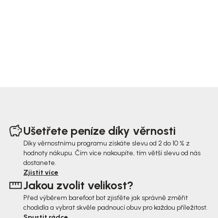
Z
á
Ušetřete peníze díky věrnosti
p
Díky věrnostnímu programu získáte slevu od 2 do 10 % z
hodnoty nákupu. Čím více nakoupíte, tím větší slevu od nás
a
dostanete.
t
Zjistit více
Jakou zvolit velikost?
í
Před výběrem barefoot bot zjisťěte jak správně změřit
chodidla a vybrat skvěle padnoucí obuv pro každou příležitost.
Spustit rádce