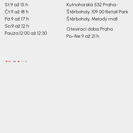
St:
9 až 15 h
Kutnohorská 532
Praha-
Čt:
9 až 18 h
Štěrboholy, 109 00
Retail Park
Pá:
9 až 17 h
Štěrboholy, Melody mall
So:
9 až 12 h
Otevírací doba Praha
Pauza:
12:00 až 12:30
Po–Ne:
9 až 21 h