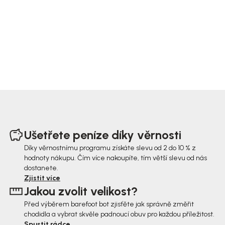
Z
á
Ušetřete peníze díky věrnosti
p
Díky věrnostnímu programu získáte slevu od 2 do 10 % z
hodnoty nákupu. Čím více nakoupíte, tím větší slevu od nás
a
dostanete.
t
Zjistit více
Jakou zvolit velikost?
í
Před výběrem barefoot bot zjisťěte jak správně změřit
chodidla a vybrat skvěle padnoucí obuv pro každou příležitost.
Spustit rádce