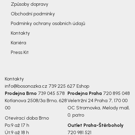
Způsoby dopravy
Obchodní podmínky
Podmínky ochrany osobních údajů
Kontakty
Kariéra
Press Kit
Kontakty
info@bosonozka.cz
739 225 627
Eshop
Prodejna Brno
739 045 578
Prodejna Praha
720 895 048
Kotlanova 2508/3a
Brno, 628
Veletržní 24
Praha 7, 170 00
00
OC Stromovka, Melody mall,
0. patro
Otevírací doba Brno
Po:
9 až 17 h
Outlet Praha-Štěrboholy
Út:
9 až 18 h
720 981 521