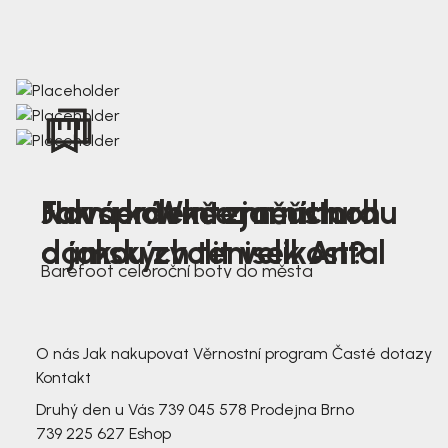
Nová kolekce jarních
Jak správně změřit nohu
Farmer Winter mustard
dámských tenisek Antal
a jakou zvolit velikost?
Barefoot celoroční boty do města
3 791,-
3 791,-
O nás
Jak nakupovat
Věrnostní program
Časté dotazy
Kontakt
Druhý den u Vás
739 045 578
Prodejna Brno
739 225 627
Eshop