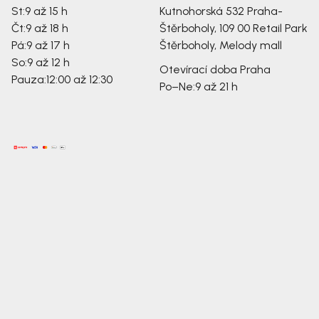
St:
9 až 15 h
Kutnohorská 532
Praha-
Čt:
9 až 18 h
Štěrboholy, 109 00
Retail Park
Pá:
9 až 17 h
Štěrboholy, Melody mall
So:
9 až 12 h
Otevírací doba Praha
Pauza:
12:00 až 12:30
Po–Ne:
9 až 21 h