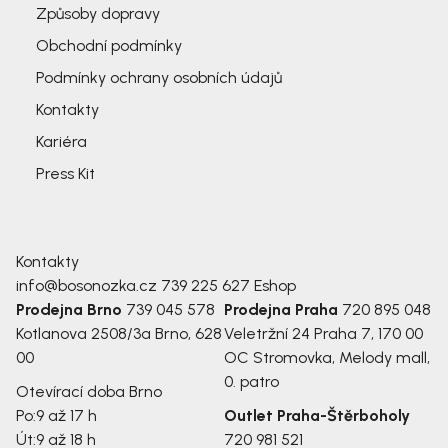
Způsoby dopravy
Obchodní podmínky
Podmínky ochrany osobních údajů
Kontakty
Kariéra
Press Kit
Kontakty
info@bosonozka.cz
739 225 627
Eshop
Prodejna Brno
739 045 578
Prodejna Praha
720 895 048
Kotlanova 2508/3a
Brno, 628
Veletržní 24
Praha 7, 170 00
00
OC Stromovka, Melody mall,
0. patro
Otevírací doba Brno
Po:
9 až 17 h
Outlet Praha-Štěrboholy
Út:
9 až 18 h
720 981 521