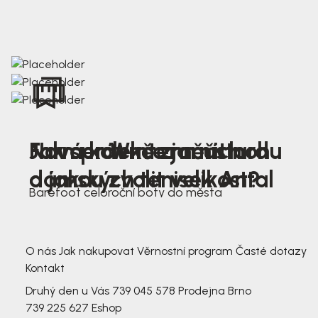
Nová kolekce jarních
Jak správně změřit nohu
Farmer Winter mustard
dámských tenisek Antal
a jakou zvolit velikost?
Barefoot celoroční boty do města
3 791,-
3 791,-
O nás
Jak nakupovat
Věrnostní program
Časté dotazy
Kontakt
Druhý den u Vás
739 045 578
Prodejna Brno
739 225 627
Eshop