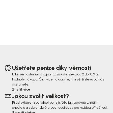
Z
á
Ušetřete peníze díky věrnosti
p
Díky věrnostnímu programu získáte slevu od 2 do 10 % z
hodnoty nákupu. Čím více nakoupíte, tím větší slevu od nás
a
dostanete.
t
Zjistit více
Jakou zvolit velikost?
í
Před výběrem barefoot bot zjisťěte jak správně změřit
chodidla a vybrat skvěle padnoucí obuv pro každou příležitost.
Spustit rádce