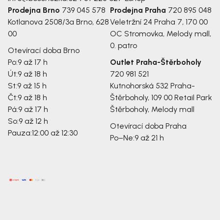
Prodejna Brno
739 045 578
Prodejna Praha
720 895 048
Kotlanova 2508/3a
Brno, 628
Veletržní 24
Praha 7, 170 00
00
OC Stromovka, Melody mall,
0. patro
Otevírací doba Brno
Po:
9 až 17 h
Outlet Praha-Štěrboholy
Út:
9 až 18 h
720 981 521
St:
9 až 15 h
Kutnohorská 532
Praha-
Čt:
9 až 18 h
Štěrboholy, 109 00
Retail Park
Pá:
9 až 17 h
Štěrboholy, Melody mall
So:
9 až 12 h
Otevírací doba Praha
Pauza:
12:00 až 12:30
Po–Ne:
9 až 21 h