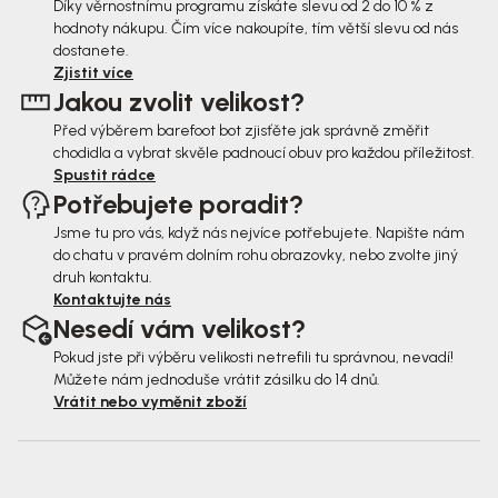
p
Díky věrnostnímu programu získáte slevu od 2 do 10 % z
hodnoty nákupu. Čím více nakoupíte, tím větší slevu od nás
a
dostanete.
t
Zjistit více
Jakou zvolit velikost?
í
Před výběrem barefoot bot zjisťěte jak správně změřit
chodidla a vybrat skvěle padnoucí obuv pro každou příležitost.
Spustit rádce
Potřebujete poradit?
Jsme tu pro vás, když nás nejvíce potřebujete. Napište nám
do chatu v pravém dolním rohu obrazovky, nebo zvolte jiný
druh kontaktu.
Kontaktujte nás
Nesedí vám velikost?
Pokud jste při výběru velikosti netrefili tu správnou, nevadí!
Můžete nám jednoduše vrátit zásilku do 14 dnů.
Vrátit nebo vyměnit zboží