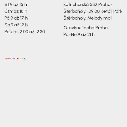
St:
9 až 15 h
Kutnohorská 532
Praha-
Čt:
9 až 18 h
Štěrboholy, 109 00
Retail Park
Pá:
9 až 17 h
Štěrboholy, Melody mall
So:
9 až 12 h
Otevírací doba Praha
Pauza:
12:00 až 12:30
Po–Ne:
9 až 21 h