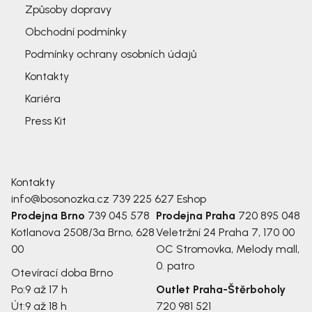
Způsoby dopravy
Obchodní podmínky
Podmínky ochrany osobních údajů
Kontakty
Kariéra
Press Kit
Kontakty
info@bosonozka.cz
739 225 627
Eshop
Prodejna Brno
739 045 578
Prodejna Praha
720 895 048
Kotlanova 2508/3a
Brno, 628
Veletržní 24
Praha 7, 170 00
00
OC Stromovka, Melody mall,
0. patro
Otevírací doba Brno
Po:
9 až 17 h
Outlet Praha-Štěrboholy
Út:
9 až 18 h
720 981 521