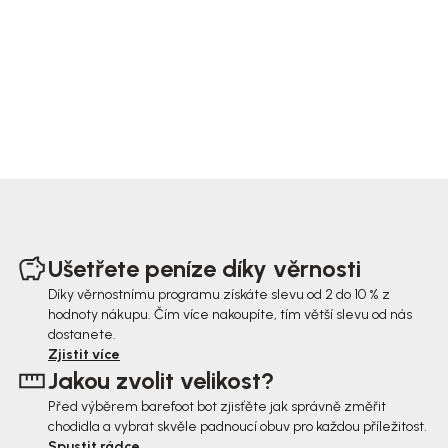
Z
á
Ušetřete peníze díky věrnosti
p
Díky věrnostnímu programu získáte slevu od 2 do 10 % z
hodnoty nákupu. Čím více nakoupíte, tím větší slevu od nás
a
dostanete.
t
Zjistit více
Jakou zvolit velikost?
í
Před výběrem barefoot bot zjisťěte jak správně změřit
chodidla a vybrat skvěle padnoucí obuv pro každou příležitost.
Spustit rádce