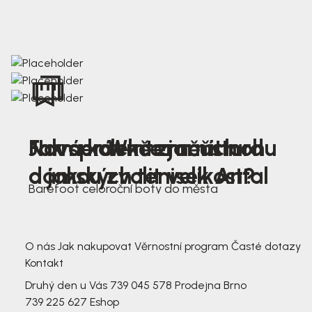
Nová kolekce jarních
Jak správně změřit nohu
Farmer Winter mustard
dámských tenisek Antal
a jakou zvolit velikost?
Barefoot celoroční boty do města
3 791,-
3 791,-
O nás
Jak nakupovat
Věrnostní program
Časté dotazy
Kontakt
Druhý den u Vás
739 045 578
Prodejna Brno
739 225 627
Eshop