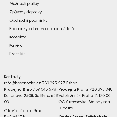
Možnosti platby
Způsoby dopravy
Obchodní podmínky
Podmínky ochrany osobních údajů
Kontakty
Kariéra
Press Kit
Kontakty
info@bosonozka.cz
739 225 627
Eshop
Prodejna Brno
739 045 578
Prodejna Praha
720 895 048
Kotlanova 2508/3a
Brno, 628
Veletržní 24
Praha 7, 170 00
00
OC Stromovka, Melody mall,
0. patro
Otevírací doba Brno
Po:
9 až 17 h
Outlet Praha-Štěrboholy