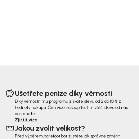
Z
á
Ušetřete peníze díky věrnosti
p
Díky věrnostnímu programu získáte slevu od 2 do 10 % z
hodnoty nákupu. Čím více nakoupíte, tím větší slevu od nás
a
dostanete.
t
Zjistit více
Jakou zvolit velikost?
í
Před výběrem barefoot bot zjisťěte jak správně změřit