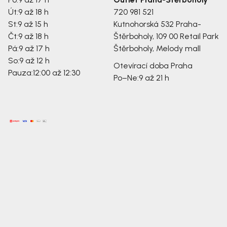
Út:
9 až 18 h
720 981 521
St:
9 až 15 h
Kutnohorská 532
Praha-
Čt:
9 až 18 h
Štěrboholy, 109 00
Retail Park
Pá:
9 až 17 h
Štěrboholy, Melody mall
So:
9 až 12 h
Otevírací doba Praha
Pauza:
12:00 až 12:30
Po–Ne:
9 až 21 h