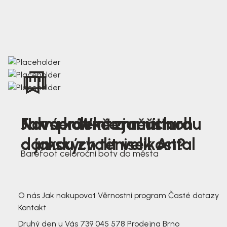
Nová kolekce jarních
Jak správně změřit nohu
Farmer Winter mustard
dámských tenisek Antal
a jakou zvolit velikost?
Barefoot celoroční boty do města
3 791,-
3 791,-
O nás
Jak nakupovat
Věrnostní program
Časté dotazy
Kontakt
Druhý den u Vás
739 045 578
Prodejna Brno