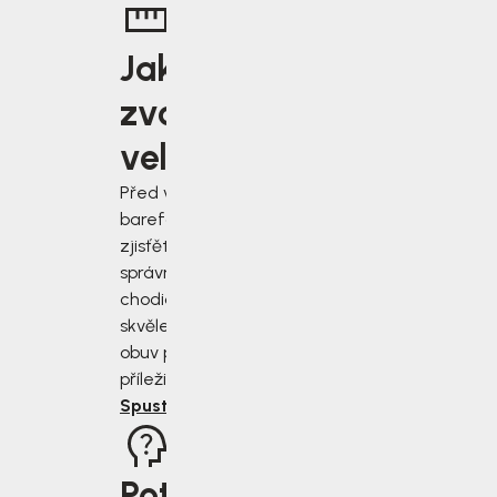
Jakou
zvolit
velikost?
Před výběrem
barefoot bot
zjisťěte jak
správně změřit
chodidla a vybrat
skvěle padnoucí
obuv pro každou
příležitost.
Spustit rádce
Potřebujete