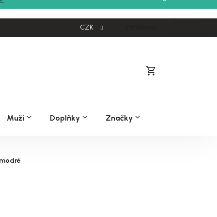
CZK
Přihlášení
Nákupní
košík
Muži
Doplňky
Značky
e modré