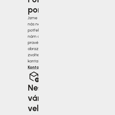
poradit?
Jsme tu pro vás, když
nás nejvíce
potřebujete. Napište
nám do chatu v
pravém dolním rohu
obrazovky, nebo
zvolte jiný druh
kontaktu.
Kontaktujte nás
Nesedí
vám
velikost?