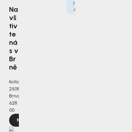
Na
4.9
3535×
vš
tiv
te
ná
s v
Br
ně
Kotlanova
2508/3a,
Brno,
628
00
Navigovat