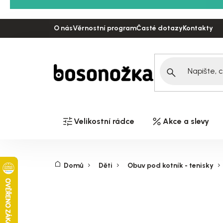
Přejít
na
O nás
Věrnostní program
Časté dotazy
Kontakty
obsah
Velikostní rádce
Akce a slevy
Domů
Děti
Obuv pod kotník - tenisky