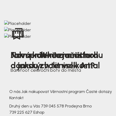
Nová kolekce jarních
Jak správně změřit nohu
Farmer Winter mustard
dámských tenisek Antal
a jakou zvolit velikost?
Barefoot celoroční boty do města
3 791,-
3 791,-
O nás
Jak nakupovat
Věrnostní program
Časté dotazy
Kontakt
Druhý den u Vás
739 045 578
Prodejna Brno
739 225 627
Eshop