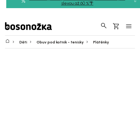
Přejít
slevou až 60 %🌴
na
obsah
Hledat
Nákupní
košík
Děti
Obuv pod kotník - tenisky
Plátěnky