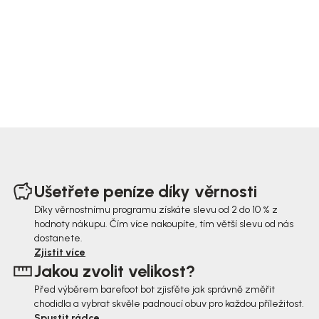
Z
á
Ušetřete peníze díky věrnosti
p
Díky věrnostnímu programu získáte slevu od 2 do 10 % z
hodnoty nákupu. Čím více nakoupíte, tím větší slevu od nás
a
dostanete.
t
Zjistit více
Jakou zvolit velikost?
í
Před výběrem barefoot bot zjisťěte jak správně změřit
chodidla a vybrat skvěle padnoucí obuv pro každou příležitost.
Spustit rádce