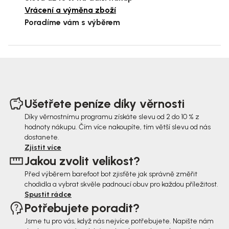
Vrácení a výměna zboží
Poradíme vám s výběrem
Z
á
Ušetřete peníze díky věrnosti
p
Díky věrnostnímu programu získáte slevu od 2 do 10 % z
hodnoty nákupu. Čím více nakoupíte, tím větší slevu od nás
a
dostanete.
t
Zjistit více
Jakou zvolit velikost?
í
Před výběrem barefoot bot zjisťěte jak správně změřit
chodidla a vybrat skvěle padnoucí obuv pro každou příležitost.
Spustit rádce
Potřebujete poradit?
Jsme tu pro vás, když nás nejvíce potřebujete. Napište nám