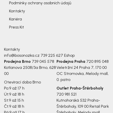
Podmínky ochrany osobních údajů
Kontakty
Kariéra
Press Kit
Kontakty
info@bosonozka.cz
739 225 627
Eshop
Prodejna Brno
739 045 578
Prodejna Praha
720 895 048
Kotlanova 2508/3a
Brno, 628
Veletržní 24
Praha 7, 170 00
00
OC Stromovka, Melody mall,
0. patro
Otevírací doba Brno
Po:
9 až 17 h
Outlet Praha-Štěrboholy
Út:
9 až 18 h
720 981 521
St:
9 až 15 h
Kutnohorská 532
Praha-
Čt:
9 až 18 h
Štěrboholy, 109 00
Retail Park
Pá:
9 až 17 h
Štěrboholy, Melody mall