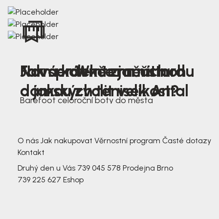
Nová kolekce jarních
Jak správně změřit nohu
Farmer Winter mustard
dámských tenisek Antal
a jakou zvolit velikost?
Barefoot celoroční boty do města
3 791,-
3 791,-
O nás
Jak nakupovat
Věrnostní program
Časté dotazy
Kontakt
Druhý den u Vás
739 045 578
Prodejna Brno
739 225 627
Eshop