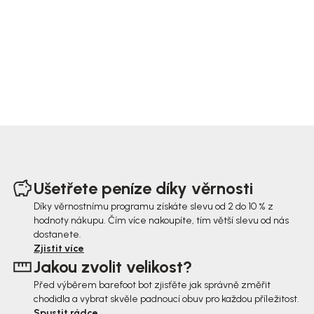
Z
á
Ušetřete peníze díky věrnosti
p
Díky věrnostnímu programu získáte slevu od 2 do 10 % z
hodnoty nákupu. Čím více nakoupíte, tím větší slevu od nás
a
dostanete.
t
Zjistit více
Jakou zvolit velikost?
í
Před výběrem barefoot bot zjisťěte jak správně změřit
chodidla a vybrat skvěle padnoucí obuv pro každou příležitost.
Spustit rádce