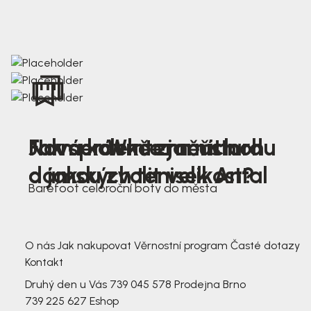
Nová kolekce jarních
Jak správně změřit nohu
Farmer Winter mustard
dámských tenisek Antal
a jakou zvolit velikost?
Barefoot celoroční boty do města
3 791,-
3 791,-
O nás
Jak nakupovat
Věrnostní program
Časté dotazy
Kontakt
Druhý den u Vás
739 045 578
Prodejna Brno
739 225 627
Eshop