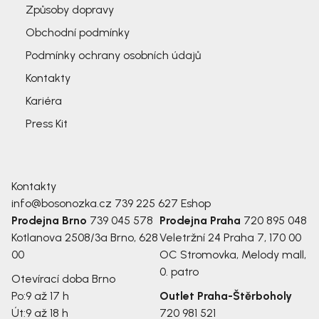
Způsoby dopravy
Obchodní podmínky
Podmínky ochrany osobních údajů
Kontakty
Kariéra
Press Kit
Kontakty
info@bosonozka.cz
739 225 627
Eshop
Prodejna Brno
739 045 578
Prodejna Praha
720 895 048
Kotlanova 2508/3a
Brno, 628
Veletržní 24
Praha 7, 170 00
00
OC Stromovka, Melody mall,
0. patro
Otevírací doba Brno
Po:
9 až 17 h
Outlet Praha-Štěrboholy
Út:
9 až 18 h
720 981 521