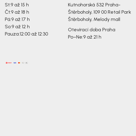
St:
9 až 15 h
Kutnohorská 532
Praha-
Čt:
9 až 18 h
Štěrboholy, 109 00
Retail Park
Pá:
9 až 17 h
Štěrboholy, Melody mall
So:
9 až 12 h
Otevírací doba Praha
Pauza:
12:00 až 12:30
Po–Ne:
9 až 21 h