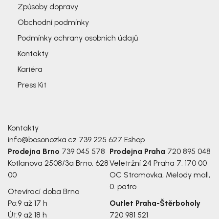
Způsoby dopravy
Obchodní podmínky
Podmínky ochrany osobních údajů
Kontakty
Kariéra
Press Kit
Kontakty
info@bosonozka.cz
739 225 627
Eshop
Prodejna Brno
739 045 578
Prodejna Praha
720 895 048
Kotlanova 2508/3a
Brno, 628
Veletržní 24
Praha 7, 170 00
00
OC Stromovka, Melody mall,
0. patro
Otevírací doba Brno
Po:
9 až 17 h
Outlet Praha-Štěrboholy
Út:
9 až 18 h
720 981 521