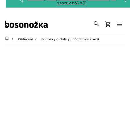
Přejít
slevou až 60 %🌴
na
obsah
Hledat
Nákupní
košík
Oblečení
Ponožky a další punčochové zboží