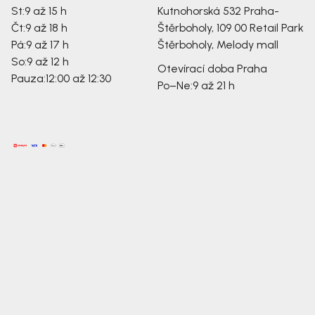
St:
9 až 15 h
Kutnohorská 532
Praha-
Čt:
9 až 18 h
Štěrboholy, 109 00
Retail Park
Pá:
9 až 17 h
Štěrboholy, Melody mall
So:
9 až 12 h
Otevírací doba Praha
Pauza:
12:00 až 12:30
Po–Ne:
9 až 21 h