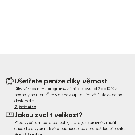
Z
á
Ušetřete peníze díky věrnosti
p
Díky věrnostnímu programu získáte slevu od 2 do 10 % z
hodnoty nákupu. Čím více nakoupíte, tím větší slevu od nás
a
dostanete.
t
Zjistit více
Jakou zvolit velikost?
í
Před výběrem barefoot bot zjisťěte jak správně změřit
chodidla a vybrat skvěle padnoucí obuv pro každou příležitost.
Spustit rádce