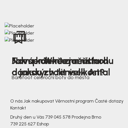
Nová kolekce jarních
Jak správně změřit nohu
Farmer Winter mustard
dámských tenisek Antal
a jakou zvolit velikost?
Barefoot celoroční boty do města
3 791,-
3 791,-
O nás
Jak nakupovat
Věrnostní program
Časté dotazy
Kontakt
Druhý den u Vás
739 045 578
Prodejna Brno
739 225 627
Eshop