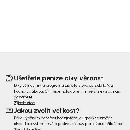
Z
á
Ušetřete peníze díky věrnosti
p
Díky věrnostnímu programu získáte slevu od 2 do 10 % z
hodnoty nákupu. Čím více nakoupíte, tím větší slevu od nás
a
dostanete.
t
Zjistit více
Jakou zvolit velikost?
í
Před výběrem barefoot bot zjisťěte jak správně změřit
chodidla a vybrat skvěle padnoucí obuv pro každou příležitost.
Spustit rádce