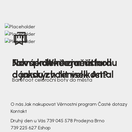
Nová kolekce jarních
Jak správně změřit nohu
Farmer Winter mustard
dámských tenisek Antal
a jakou zvolit velikost?
Barefoot celoroční boty do města
3 791,-
3 791,-
O nás
Jak nakupovat
Věrnostní program
Časté dotazy
Kontakt
Druhý den u Vás
739 045 578
Prodejna Brno
739 225 627
Eshop