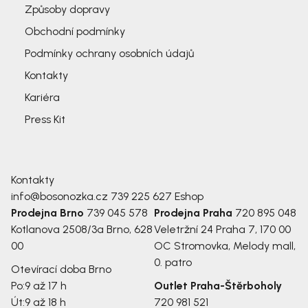
Způsoby dopravy
Obchodní podmínky
Podmínky ochrany osobních údajů
Kontakty
Kariéra
Press Kit
Kontakty
info@bosonozka.cz
739 225 627
Eshop
Prodejna Brno
739 045 578
Prodejna Praha
720 895 048
Kotlanova 2508/3a
Brno, 628
Veletržní 24
Praha 7, 170 00
00
OC Stromovka, Melody mall,
0. patro
Otevírací doba Brno
Po:
9 až 17 h
Outlet Praha-Štěrboholy
Út:
9 až 18 h
720 981 521