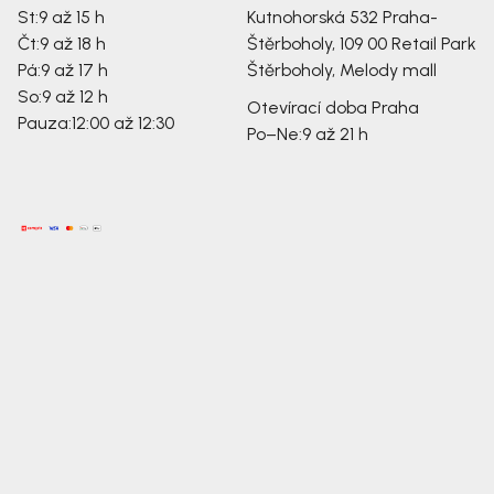
St:
9 až 15 h
Kutnohorská 532
Praha-
Čt:
9 až 18 h
Štěrboholy, 109 00
Retail Park
Pá:
9 až 17 h
Štěrboholy, Melody mall
So:
9 až 12 h
Otevírací doba Praha
Pauza:
12:00 až 12:30
Po–Ne:
9 až 21 h